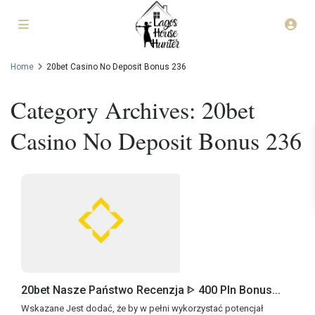
Home
20bet Casino No Deposit Bonus 236
Category Archives:
20bet
Casino No Deposit Bonus 236
20bet Nasze Państwo Recenzja ᐈ 400 Pln Bonus...
Wskazane Jest dodać, że by w pełni wykorzystać potencjał