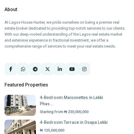
About
At Lagos House Hunter, we pride ourselves on being a premier real
estate broker dedicated to providing top-notch services to our clients.
With our deep-rooted understanding of the Lagos real estate market
and extensive experience in fractional investment, we offer a
comprehensive range of services to meet your real estate needs.
Featured Properties
4-Bedroom Maisonettes in Lekki
Phas...
Starting from
₦ 230,000,000
4-Bedroom Terrace in Osapa Lekki
₦ 135,000,000