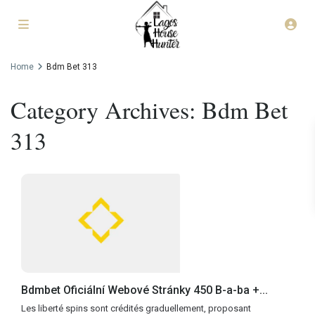
Home
Bdm Bet 313
Category Archives:
Bdm Bet
313
Bdmbet Oficiální Webové Stránky 450 B-a-ba +...
Les liberté spins sont crédités graduellement, proposant