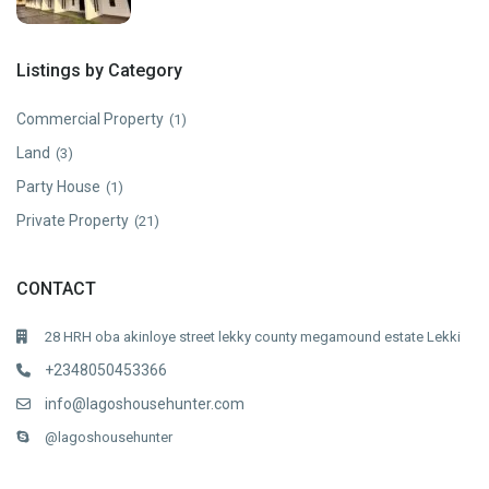
Listings by Category
Commercial Property
(1)
Land
(3)
Party House
(1)
Private Property
(21)
CONTACT
28 HRH oba akinloye street lekky county megamound estate Lekki
+2348050453366
info@lagoshousehunter.com
@lagoshousehunter