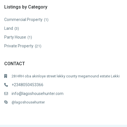
Listings by Category
Commercial Property
(1)
Land
(3)
Party House
(1)
Private Property
(21)
CONTACT
28 HRH oba akinloye street lekky county megamound estate Lekki
+2348050453366
info@lagoshousehunter.com
@lagoshousehunter