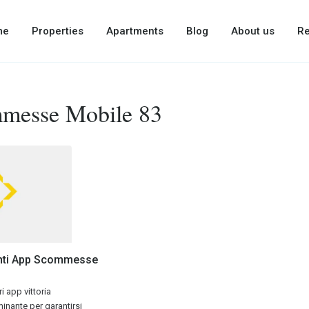
me
Properties
Apartments
Blog
About us
Re
messe Mobile 83
anti App Scommesse
i app vittoria
nante per garantirsi