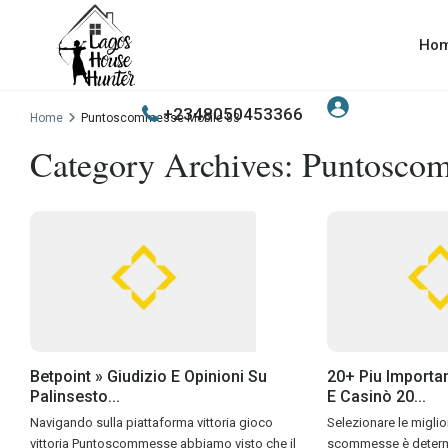
Ho
+2348050453366
Home
Puntoscommesse Mobile 83
Category Archives:
Puntoscom
Betpoint » Giudizio E Opinioni Su
20+ Piu Import
Palinsesto...
E Casinò 20...
Navigando sulla piattaforma vittoria gioco
Selezionare le miglior
vittoria Puntoscommesse abbiamo visto che il
scommesse è determi