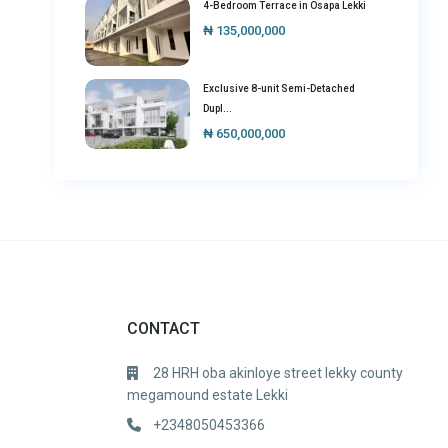
4-Bedroom Terrace in Osapa Lekki
₦ 135,000,000
Exclusive 8-unit Semi-Detached
Dupl...
₦ 650,000,000
CONTACT
28 HRH oba akinloye street lekky county
megamound estate Lekki
+2348050453366