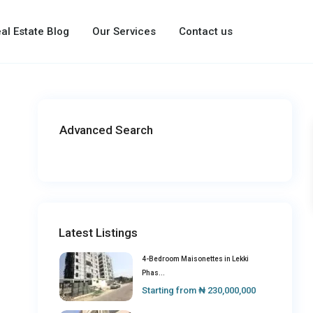
al Estate Blog
Our Services
Contact us
Advanced Search
Latest Listings
4-Bedroom Maisonettes in Lekki
Phas...
Starting from
₦ 230,000,000