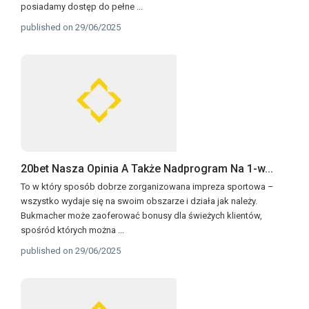
posiadamy dostęp do pełne
...
published on 29/06/2025
20bet Nasza Opinia A Także Nadprogram Na 1-w...
To w który sposób dobrze zorganizowana impreza sportowa –
wszystko wydaje się na swoim obszarze i działa jak należy.
Bukmacher może zaoferować bonusy dla świeżych klientów,
spośród których można
...
published on 29/06/2025