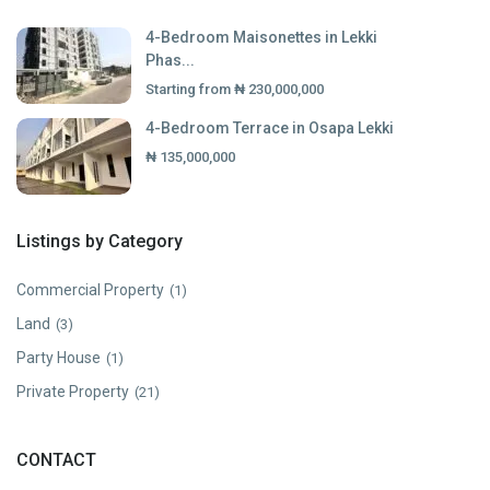
4-Bedroom Maisonettes in Lekki
Phas...
Starting from
₦ 230,000,000
4-Bedroom Terrace in Osapa Lekki
₦ 135,000,000
Listings by Category
Commercial Property
(1)
Land
(3)
Party House
(1)
Private Property
(21)
CONTACT