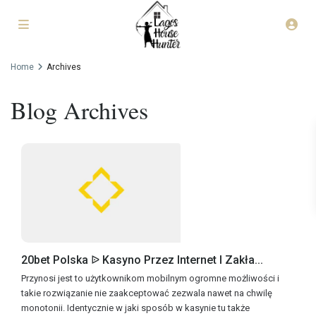
Home
Archives
Blog Archives
20bet Polska ᐉ Kasyno Przez Internet I Zakła...
Przynosi jest to użytkownikom mobilnym ogromne możliwości i
takie rozwiązanie nie zaakceptować zezwala nawet na chwilę
monotonii. Identycznie w jaki sposób w kasynie tu także