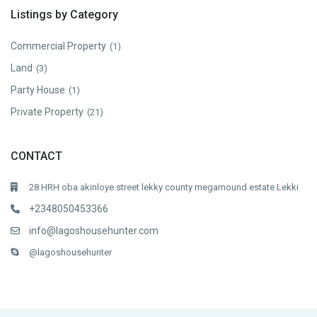
Listings by Category
Commercial Property
(1)
Land
(3)
Party House
(1)
Private Property
(21)
CONTACT
28 HRH oba akinloye street lekky county megamound estate Lekki
+2348050453366
info@lagoshousehunter.com
@lagoshousehunter