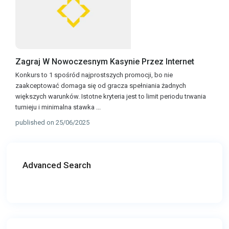
Zagraj W Nowoczesnym Kasynie Przez Internet
Konkurs to 1 spośród najprostszych promocji, bo nie
zaakceptować domaga się od gracza spełniania żadnych
większych warunków. Istotne kryteria jest to limit periodu trwania
turnieju i minimalna stawka
...
published on 25/06/2025
Advanced Search