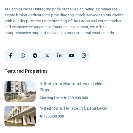
At Lagos House Hunter, we pride ourselves on being a premier real
estate broker dedicated to providing top-notch services to our clients.
With our deep-rooted understanding of the Lagos real estate market
and extensive experience in fractional investment, we offer a
comprehensive range of services to meet your real estate needs.
Featured Properties
4-Bedroom Maisonettes in Lekki
Phas...
Starting from
₦ 230,000,000
4-Bedroom Terrace in Osapa Lekki
₦ 135,000,000