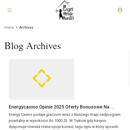
Home
Archives
Blog Archives
Energycasino Opinie 2025 Oferty Bonusowe Na ...
Energy Casino podaje graczom wraz z Naszego Kraju nadprogram
powitalny w wysokości do 1000 ZŁ. W Trakcie gdy kasyno
dysponuje również różne opcje konsol, tego typu w który sposób