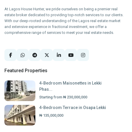
At Lagos House Hunter, we pride ourselves on being a premier real
estate broker dedicated to providing top-notch services to our clients.
With our deep-rooted understanding of the Lagos real estate market
and extensive experience in fractional investment, we offer a
comprehensive range of services to meet your real estate needs.
Featured Properties
4-Bedroom Maisonettes in Lekki
Phas...
Starting from
₦ 230,000,000
4-Bedroom Terrace in Osapa Lekki
₦ 135,000,000