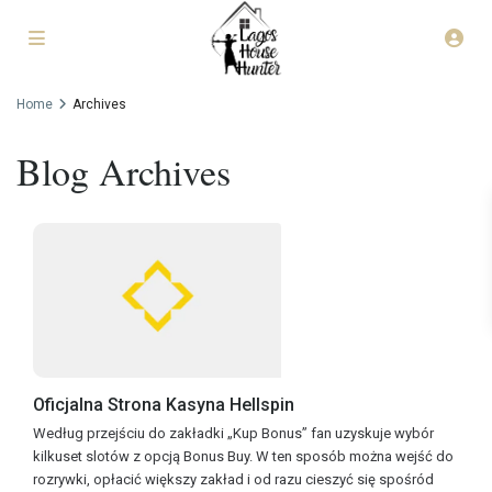
Home
Archives
Blog Archives
Oficjalna Strona Kasyna Hellspin
Według przejściu do zakładki „Kup Bonus” fan uzyskuje wybór
kilkuset slotów z opcją Bonus Buy. W ten sposób można wejść do
rozrywki, opłacić większy zakład i od razu cieszyć się spośród