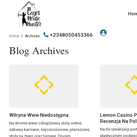
Ho
+2348050453366
Home
Archives
Blog Archives
Witryna Www Niedostępna
Lemon Casino P
Recenzja Na Pols
Na stronie www odnajdziesz sloty online,
Na tle rywalizacji por
zabawy karciane, zręcznościowe, planszowe,
elastycznym podejśc
stoły na żywo oraz turnieje. Drugim