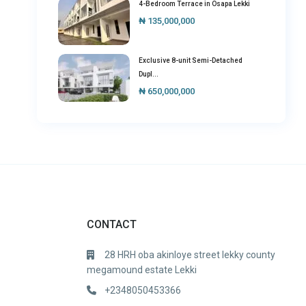
4-Bedroom Terrace in Osapa Lekki
₦ 135,000,000
Exclusive 8-unit Semi-Detached
Dupl...
₦ 650,000,000
CONTACT
28 HRH oba akinloye street lekky county
megamound estate Lekki
+2348050453366