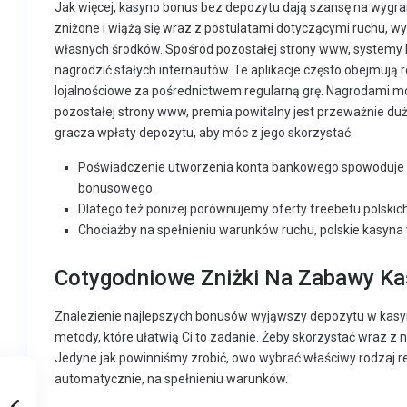
Jak więcej, kasyno bonus bez depozytu dają szansę na wygran
zniżone i wiążą się wraz z postulatami dotyczącymi ruchu, wy
własnych środków. Spośród pozostałej strony www, systemy l
nagrodzić stałych internautów. Te aplikacje często obejmują
lojalnościowe za pośrednictwem regularną grę. Nagrodami mog
pozostałej strony www, premia powitalny jest przeważnie du
gracza wpłaty depozytu, aby móc z jego skorzystać.
Poświadczenie utworzenia konta bankowego spowoduje
bonusowego.
Dlatego też poniżej porównujemy oferty freebetu polskic
Chociażby na spełnieniu warunków ruchu, polskie kasyn
Cotygodniowe Zniżki Na Zabawy K
Znalezienie najlepszych bonusów wyjąwszy depozytu w kasy
metody, które ułatwią Ci to zadanie. Żeby skorzystać wraz z 
Jedyne jak powinniśmy zrobić, owo wybrać właściwy rodzaj r
automatycznie, na spełnieniu warunków.