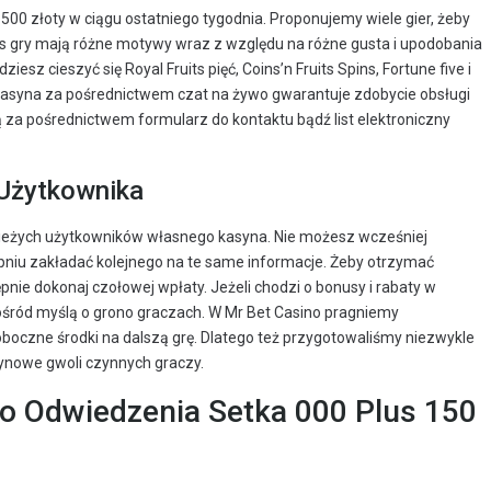
00 złoty w ciągu ostatniego tygodnia. Proponujemy wiele gier, żeby
s gry mają różne motywy wraz z względu na różne gusta i upodobania
esz cieszyć się Royal Fruits pięć, Coins’n Fruits Spins, Fortune five i
asyna za pośrednictwem czat na żywo gwarantuje zdobycie obsługi
 za pośrednictwem formularz do kontaktu bądź list elektroniczny
 Użytkownika
wieżych użytkowników własnego kasyna. Nie możesz wcześniej
niu zakładać kolejnego na te same informacje. Żeby otrzymać
ępnie dokonaj czołowej wpłaty. Jeżeli chodzi o bonusy i rabaty w
pośród myślą o grono graczach. W Mr Bet Casino pragniemy
oczne środki na dalszą grę. Dlatego też przygotowaliśmy niezwykle
synowe gwoli czynnych graczy.
o Odwiedzenia Setka 000 Plus 150