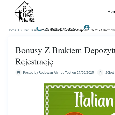
Ho
+2348050453366
Home
20bet Casino 924
Bonusy Z Brakiem Depozytu W 2024 Darmowy
Bonusy Z Brakiem Depozy
Rejestrację
Posted by Redowan Ahmed Test on 27/06/2025
20bet