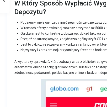
W Który Sposób Wypłacić Wyg
Depozytu?
Podajemy wiele gier, żeby mieć pewność, że dzierżysz duż
W ramach oferty powitalnej możesz otrzymać aż 5000 zł 
Quickwin jest to konkretne z obszarów, dokąd takowa odm
Przejdź na stronę kasyna, znajdź szczególny szyfr QR i ze
Jest to cyklicznie rozgrywany konkurs rankingowy, w któ
Najwyższy i zarazem najkorzystniejszy freebet z brakie
A wystarczy sprawdzić, które zabawy wraz z biblioteki są gw
automatów, online szachy, gier karcianych, ruletek i pozostałyc
zdobędziesz podarunek, polskie kasyno online z brakiem dep