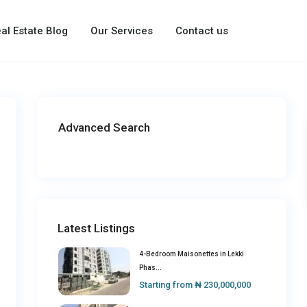
al Estate Blog
Our Services
Contact us
Advanced Search
Latest Listings
4-Bedroom Maisonettes in Lekki
Phas...
Starting from
₦ 230,000,000