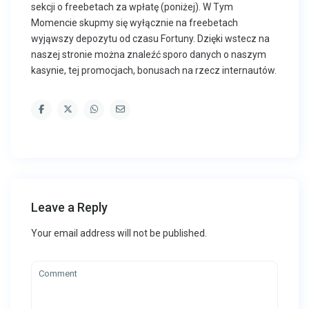
sekcji o freebetach za wpłatę (poniżej). W Tym
Momencie skupmy się wyłącznie na freebetach
wyjąwszy depozytu od czasu Fortuny. Dzięki wstecz na
naszej stronie można znaleźć sporo danych o naszym
kasynie, tej promocjach, bonusach na rzecz internautów.
Leave a Reply
Your email address will not be published.