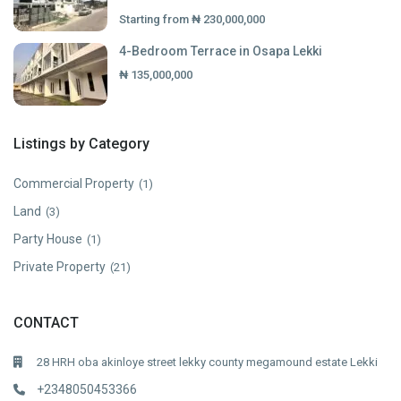
Starting from
₦ 230,000,000
4-Bedroom Terrace in Osapa Lekki
₦ 135,000,000
Listings by Category
Commercial Property
(1)
Land
(3)
Party House
(1)
Private Property
(21)
CONTACT
28 HRH oba akinloye street lekky county megamound estate Lekki
+2348050453366