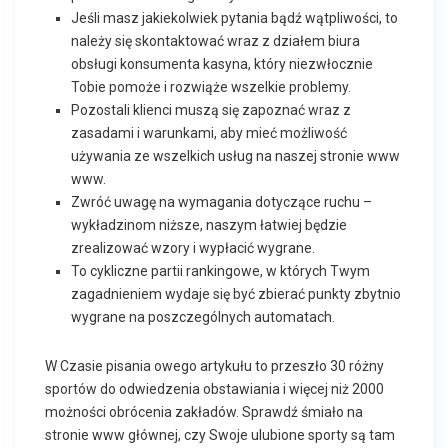
Jeśli masz jakiekolwiek pytania bądź wątpliwości, to
należy się skontaktować wraz z działem biura
obsługi konsumenta kasyna, który niezwłocznie
Tobie pomoże i rozwiąże wszelkie problemy.
Pozostali klienci muszą się zapoznać wraz z
zasadami i warunkami, aby mieć możliwość
używania ze wszelkich usług na naszej stronie www
www.
Zwróć uwagę na wymagania dotyczące ruchu –
wykładzinom niższe, naszym łatwiej będzie
zrealizować wzory i wypłacić wygrane.
To cykliczne partii rankingowe, w których Twym
zagadnieniem wydaje się być zbierać punkty zbytnio
wygrane na poszczególnych automatach.
W Czasie pisania owego artykułu to przeszło 30 różny
sportów do odwiedzenia obstawiania i więcej niż 2000
możności obrócenia zakładów. Sprawdź śmiało na
stronie www głównej, czy Swoje ulubione sporty są tam