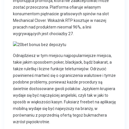
imponująca promocja, która nie zaakceptować może
zostać przeoczona. Platforma ofiaruje własnym
konsumentom piętnaście gratisowych spinów na slot
Mechanical Clover. Wskaźnik RTP kosztuje w naszej
pracach nad produktem nieomal 96%, a linii
wygrywających jest chociażby 27.
Odnajdziesz w tym miejscu najpopularniejsze miejsca,
takie jakim sposobem poker, blackjack, bądź bakarat, a
także ruletkę i liczne funkcje teleturniejów. Odrzucić
powinieneś martwić się o ograniczenia walutowe i tymże
podobne problemy, ponieważ każde procedury są
świetnie dostosowane gwoli polaków. Językiem krupiera
wydaje się być najczęściej angielski, czyli tak w jaki to
sposób w większości kasyn. Fuksiarz freebet na aplikację
mobilną wydaje się być najwyższy na branży, w
porównaniu z poprzednią ofertą tegoż bukmachera
wzrósł pięciokrotnie.