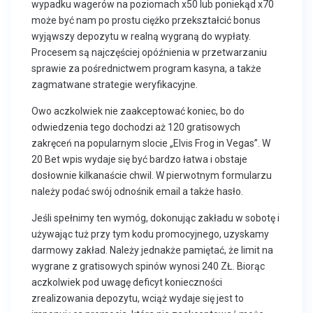
wypadku wagerów na poziomach x50 lub poniekąd x70
może być nam po prostu ciężko przekształcić bonus
wyjąwszy depozytu w realną wygraną do wypłaty.
Procesem są najczęściej opóźnienia w przetwarzaniu
sprawie za pośrednictwem program kasyna, a także
zagmatwane strategie weryfikacyjne.
Owo aczkolwiek nie zaakceptować koniec, bo do
odwiedzenia tego dochodzi aż 120 gratisowych
zakręceń na popularnym slocie „Elvis Frog in Vegas”. W
20 Bet wpis wydaje się być bardzo łatwa i obstaje
dosłownie kilkanaście chwil. W pierwotnym formularzu
należy podać swój odnośnik email a także hasło.
Jeśli spełnimy ten wymóg, dokonując zakładu w sobotę i
używając tuż przy tym kodu promocyjnego, uzyskamy
darmowy zakład. Należy jednakże pamiętać, że limit na
wygrane z gratisowych spinów wynosi 240 ZŁ. Biorąc
aczkolwiek pod uwagę deficyt konieczności
zrealizowania depozytu, wciąż wydaje się jest to