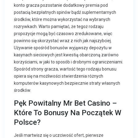
konto gracza pozostanie dodatkowy premia pod
postacią bezpłatnych spinów bądź suplementarnych
środków, które można wykorzystać na wybranych
rozrywkach. Warto pamiętać, że tegoż rodzaju
propozycje mogą być czasowo zredukowane, więc
powinno się skorzystać wraz z nich jak najszybciej.
Używanie spośród bonusów wyjąwszy depozytu w
kasynach sieciowych jest kwestią obarczoną zarówno
korzyściami, w jaki to sposób i drobnymi ograniczeniami.
Spośród strony gracza, wartość tego rodzaju bonusu
opiera się na możliwości stwierdzenia różnych
komputerów kasynowych bezpiecznie straty własnych
środków.
Pęk Powitalny Mr Bet Casino –
Które To Bonusy Na Początek W
Polsce?
Jeśli martwisz się o uczciwość ofert, pierwsze