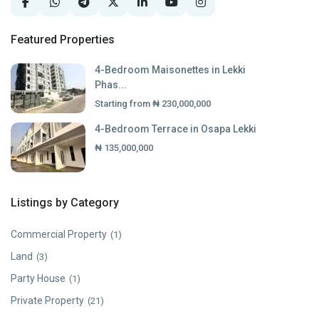
Featured Properties
4-Bedroom Maisonettes in Lekki
Phas...
Starting from
₦ 230,000,000
4-Bedroom Terrace in Osapa Lekki
₦ 135,000,000
Listings by Category
Commercial Property
(1)
Land
(3)
Party House
(1)
Private Property
(21)