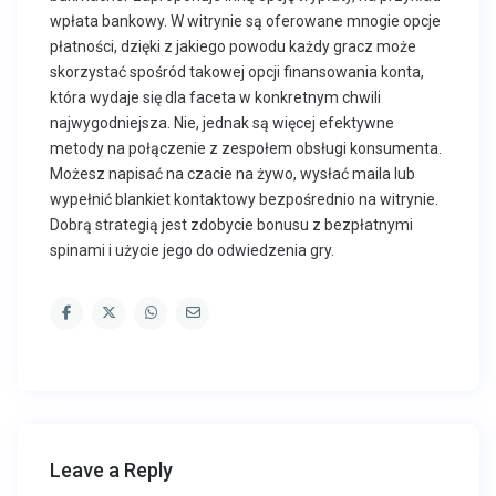
wpłata bankowy. W witrynie są oferowane mnogie opcje
płatności, dzięki z jakiego powodu każdy gracz może
skorzystać spośród takowej opcji finansowania konta,
która wydaje się dla faceta w konkretnym chwili
najwygodniejsza. Nie, jednak są więcej efektywne
metody na połączenie z zespołem obsługi konsumenta.
Możesz napisać na czacie na żywo, wysłać maila lub
wypełnić blankiet kontaktowy bezpośrednio na witrynie.
Dobrą strategią jest zdobycie bonusu z bezpłatnymi
spinami i użycie jego do odwiedzenia gry.
Leave a Reply