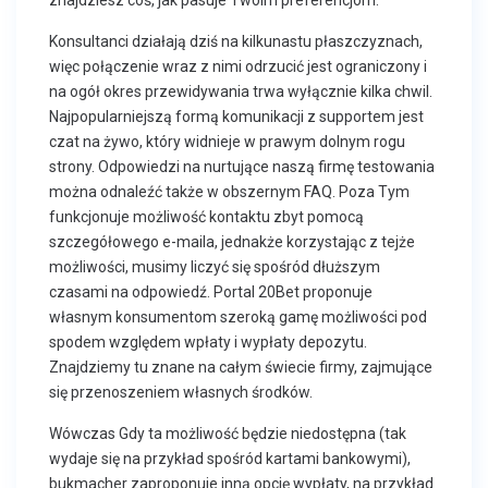
Konsultanci działają dziś na kilkunastu płaszczyznach,
więc połączenie wraz z nimi odrzucić jest ograniczony i
na ogół okres przewidywania trwa wyłącznie kilka chwil.
Najpopularniejszą formą komunikacji z supportem jest
czat na żywo, który widnieje w prawym dolnym rogu
strony. Odpowiedzi na nurtujące naszą firmę testowania
można odnaleźć także w obszernym FAQ. Poza Tym
funkcjonuje możliwość kontaktu zbyt pomocą
szczegółowego e-maila, jednakże korzystając z tejże
możliwości, musimy liczyć się spośród dłuższym
czasami na odpowiedź. Portal 20Bet proponuje
własnym konsumentom szeroką gamę możliwości pod
spodem względem wpłaty i wypłaty depozytu.
Znajdziemy tu znane na całym świecie firmy, zajmujące
się przenoszeniem własnych środków.
Wówczas Gdy ta możliwość będzie niedostępna (tak
wydaje się na przykład spośród kartami bankowymi),
bukmacher zaproponuje inną opcję wypłaty, na przykład