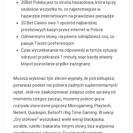
20Bet Polska jest to strona hazardowa, która łączy
osobiście wszystko to, co najistotniejsze w
hazardzie internetowym na prawdziwe pieniądze.
20 Bet Casino owo 1 spośród najbardziej
prestiżowych kasyn przez internet w Polsce.
Odmiennymi słowy, na pewno odnajdziesz coś, co
pasuje Twoim preferencjom.
Czas wyczekiwania na odpowiedź w tymże sytuacji
odrzucić przekracza 1 minuty, więc każdy własny
kłopot pozostanie prędko zażegnany.
Możesz wykonać tyle zleceń wypłaty, ile potrzebujesz,
ponieważ podest nie pobiera żadnych suplementarnych
opłat. Jeśli nie zaakceptować zdajesz sobie sprawę od
momentu czegoż zacząć, możemy polecić grę w
rozrywki stworzone poprzez Microgaming, Playtech,
Netent, Quickspin, Betsoft i Big Time Gaming. W sekcji
„Gry stołowe” wyszukasz wiele wersji blackjacka,
scrable, ruletki i bakarata. Innymi słowy, bez wątpienia
znajdziesz coś, jak pasuje Twoim preferencjom.