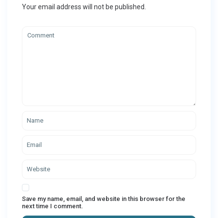
Your email address will not be published.
Save my name, email, and website in this browser for the
next time I comment.