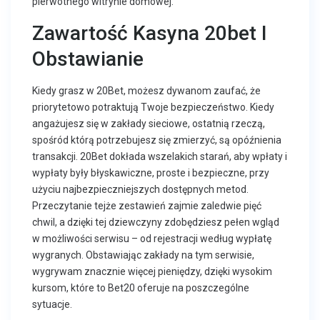
pierwotnego witrynie domowej.
Zawartość Kasyna 20bet I
Obstawianie
Kiedy grasz w 20Bet, możesz dywanom zaufać, że
priorytetowo potraktują Twoje bezpieczeństwo. Kiedy
angażujesz się w zakłady sieciowe, ostatnią rzeczą,
spośród którą potrzebujesz się zmierzyć, są opóźnienia
transakcji. 20Bet dokłada wszelakich starań, aby wpłaty i
wypłaty były błyskawiczne, proste i bezpieczne, przy
użyciu najbezpieczniejszych dostępnych metod.
Przeczytanie tejże zestawień zajmie zaledwie pięć
chwil, a dzięki tej dziewczyny zdobędziesz pełen wgląd
w możliwości serwisu – od rejestracji według wypłatę
wygranych. Obstawiając zakłady na tym serwisie,
wygrywam znacznie więcej pieniędzy, dzięki wysokim
kursom, które to Bet20 oferuje na poszczególne
sytuacje.