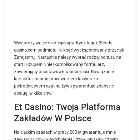
Wystarczy wejść na oficjalną witrynę tegoż
20bets-
casino.com
podmiotu i kliknąć wyeksponowany przycisk
Zarejestruj. Następnie należy wybrać rodzaj bonusu na
start i uzupełnić nieskomplikowany formularz,
zawierający podstawowe wiadomości. Nawiązanie
kontaktu spośród pracownikiem kasyna za
pośrednictwem czat na żywo gwarantuje zdobycie
obsługi w kilka chwil.
Et Casino: Twoja Platforma
Zakładów W Polsce
Na ciężkim czasach w pracy 20Bet gwarantuje mnie
zasłużoną chwilę wytchnienia i dzięki błyskawicznym