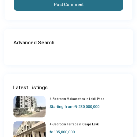
Advanced Search
Latest Listings
4-Bedroom Maisonettes in Lekki Phas...
Starting from
₦ 230,000,000
4-Bedroom Terrace in Osapa Lekki
₦ 135,000,000