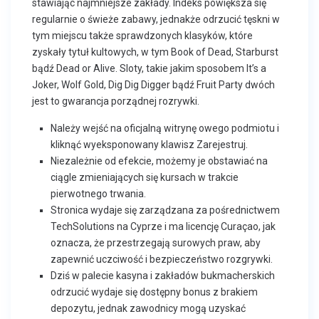
stawiając najmniejsze zakłady. Indeks powiększa się
regularnie o świeże zabawy, jednakże odrzucić tęskni w
tym miejscu także sprawdzonych klasyków, które
zyskały tytuł kultowych, w tym Book of Dead, Starburst
bądź Dead or Alive. Sloty, takie jakim sposobem It’s a
Joker, Wolf Gold, Dig Dig Digger bądź Fruit Party dwóch
jest to gwarancja porządnej rozrywki.
Należy wejść na oficjalną witrynę owego podmiotu i
kliknąć wyeksponowany klawisz Zarejestruj.
Niezależnie od efekcie, możemy je obstawiać na
ciągle zmieniających się kursach w trakcie
pierwotnego trwania.
Stronica wydaje się zarządzana za pośrednictwem
TechSolutions na Cyprze i ma licencję Curaçao, jak
oznacza, że przestrzegają surowych praw, aby
zapewnić uczciwość i bezpieczeństwo rozgrywki.
Dziś w palecie kasyna i zakładów bukmacherskich
odrzucić wydaje się dostępny bonus z brakiem
depozytu, jednak zawodnicy mogą uzyskać