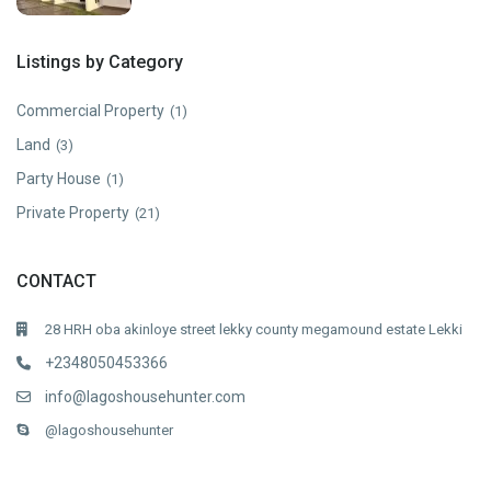
Listings by Category
Commercial Property
(1)
Land
(3)
Party House
(1)
Private Property
(21)
CONTACT
28 HRH oba akinloye street lekky county megamound estate Lekki
+2348050453366
info@lagoshousehunter.com
@lagoshousehunter