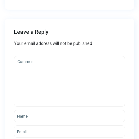
Leave a Reply
Your email address will not be published.