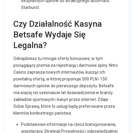
bezpłatnych spinów do atrakcyjnego automatu
Starburst.
Czy Działalność Kasyna
Betsafe Wydaje Się
Legalna?
Odnajdziesz tu mnogie oferty bonusowe, w tym
pociągający premia za rejestrację i darmowe spiny. Nitro
Casino zaprasza nowych internautów, kusząc ich
powitalną ofertą, w której proponuje 500 PLN i 150
darmowych spinów do pierwszego depozytu. Betsafe
ma więcej niż szesnascie lat doświadczenia w branży
zakładów sportowych i kasyn przez internet. Zdaje
Sobie Sprawę, które to usługi będą preferowane przez
klientów konkretnego państwa.
Podstawowe informacje na rzecz licencjonowania,
współpracy, Strategii Prywatności i odpowiedzialnej