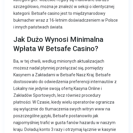
szczegółowo, można je znaleźć w sekcji o identycznej
kategorii. Betsafe casino jest to międzynarodowy
bukmacher wraz z 16-letnim doświadczeniem w Polsce
i innych państwach świata.
Jak Dużo Wynosi Minimalna
Wpłata W Betsafe Casino?
Ba, w tej chwili, według minionych aktualizacjach
możesz nadal płynniej przełączać się, pomiędzy
Kasynem a Zakładami w Betsafe Nasz Kraj. Betsafe
dostosowało do odwiedzenia preferencji internautów z
Lokalny nie jedynie swoją ofertę Kasyna Online i
Zakładów Sportowych, lecz również procedury
płatności. W Czasie, kiedy wielu operatorów ogranicza
się wyłącznie do tłumaczenia swych witryn www na
poszczególne języki, Betsafe postanowiło jak
najpomyślniej trafić w gusta fanów hazardu w naszym
kraju. Doładuj konto 3 razy i otrzymaj łącznie w kasynie