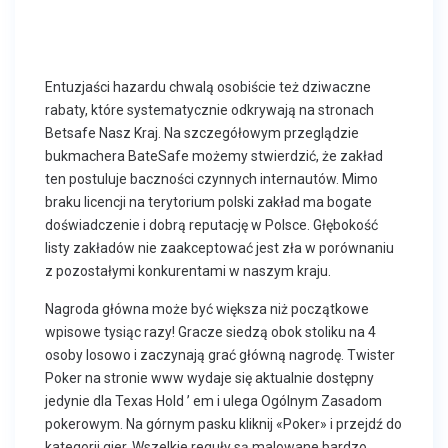
Entuzjaści hazardu chwalą osobiście też dziwaczne
rabaty, które systematycznie odkrywają na stronach
Betsafe Nasz Kraj. Na szczegółowym przeglądzie
bukmachera BateSafe możemy stwierdzić, że zakład
ten postuluje baczności czynnych internautów. Mimo
braku licencji na terytorium polski zakład ma bogate
doświadczenie i dobrą reputację w Polsce. Głębokość
listy zakładów nie zaakceptować jest zła w porównaniu
z pozostałymi konkurentami w naszym kraju.
Nagroda główna może być większa niż początkowe
wpisowe tysiąc razy! Gracze siedzą obok stoliku na 4
osoby losowo i zaczynają grać główną nagrodę. Twister
Poker na stronie www wydaje się aktualnie dostępny
jedynie dla Texas Hold ’ em i ulega Ogólnym Zasadom
pokerowym. Na górnym pasku kliknij «Poker» i przejdź do
kategorii gier. Wszelkie reguły są malowane bardzo