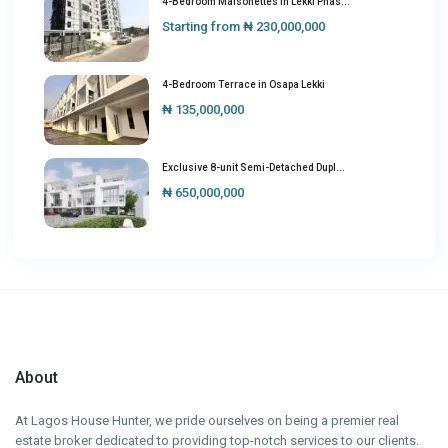
4-Bedroom Maisonettes in Lekki Phas...
Starting from
₦ 230,000,000
4-Bedroom Terrace in Osapa Lekki
₦ 135,000,000
Exclusive 8-unit Semi-Detached Dupl...
₦ 650,000,000
About
At Lagos House Hunter, we pride ourselves on being a premier real
estate broker dedicated to providing top-notch services to our clients.