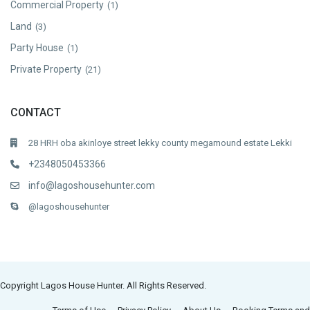
Commercial Property
(1)
Land
(3)
Party House
(1)
Private Property
(21)
CONTACT
28 HRH oba akinloye street lekky county megamound estate Lekki
+2348050453366
info@lagoshousehunter.com
@lagoshousehunter
Copyright Lagos House Hunter. All Rights Reserved.