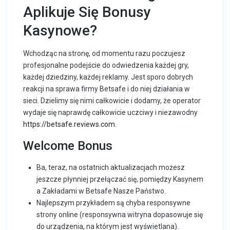
Aplikuje Się Bonusy
Kasynowe?
Wchodząc na stronę, od momentu razu poczujesz
profesjonalne podejście do odwiedzenia każdej gry,
każdej dziedziny, każdej reklamy. Jest sporo dobrych
reakcji na sprawa firmy Betsafe i do niej działania w
sieci. Dzielimy się nimi całkowicie i dodamy, że operator
wydaje się naprawdę całkowicie uczciwy i niezawodny
https://betsafe.reviews.com
.
Welcome Bonus
Ba, teraz, na ostatnich aktualizacjach możesz
jeszcze płynniej przełączać się, pomiędzy Kasynem
a Zakładami w Betsafe Nasze Państwo.
Najlepszym przykładem są chyba responsywne
strony online (responsywna witryna dopasowuje się
do urządzenia, na którym jest wyświetlana).