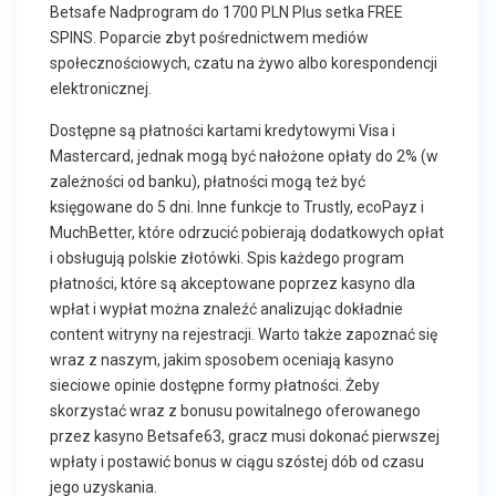
Betsafe Nadprogram do 1700 PLN Plus setka FREE
SPINS. Poparcie zbyt pośrednictwem mediów
społecznościowych, czatu na żywo albo korespondencji
elektronicznej.
Dostępne są płatności kartami kredytowymi Visa i
Mastercard, jednak mogą być nałożone opłaty do 2% (w
zależności od banku), płatności mogą też być
księgowane do 5 dni. Inne funkcje to Trustly, ecoPayz i
MuchBetter, które odrzucić pobierają dodatkowych opłat
i obsługują polskie złotówki. Spis każdego program
płatności, które są akceptowane poprzez kasyno dla
wpłat i wypłat można znaleźć analizując dokładnie
content witryny na rejestracji. Warto także zapoznać się
wraz z naszym, jakim sposobem oceniają kasyno
sieciowe opinie dostępne formy płatności. Żeby
skorzystać wraz z bonusu powitalnego oferowanego
przez kasyno Betsafe63, gracz musi dokonać pierwszej
wpłaty i postawić bonus w ciągu szóstej dób od czasu
jego uzyskania.