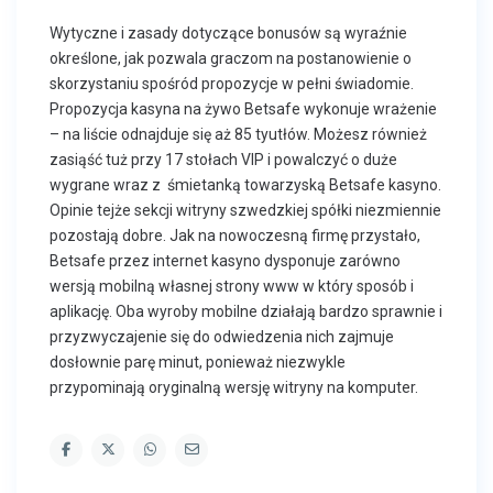
Wytyczne i zasady dotyczące bonusów są wyraźnie
określone, jak pozwala graczom na postanowienie o
skorzystaniu spośród propozycje w pełni świadomie.
Propozycja kasyna na żywo Betsafe wykonuje wrażenie
– na liście odnajduje się aż 85 tyutłów. Możesz również
zasiąść tuż przy 17 stołach VIP i powalczyć o duże
wygrane wraz z śmietanką towarzyską Betsafe kasyno.
Opinie tejże sekcji witryny szwedzkiej spółki niezmiennie
pozostają dobre. Jak na nowoczesną firmę przystało,
Betsafe przez internet kasyno dysponuje zarówno
wersją mobilną własnej strony www w który sposób i
aplikację. Oba wyroby mobilne działają bardzo sprawnie i
przyzwyczajenie się do odwiedzenia nich zajmuje
dosłownie parę minut, ponieważ niezwykle
przypominają oryginalną wersję witryny na komputer.