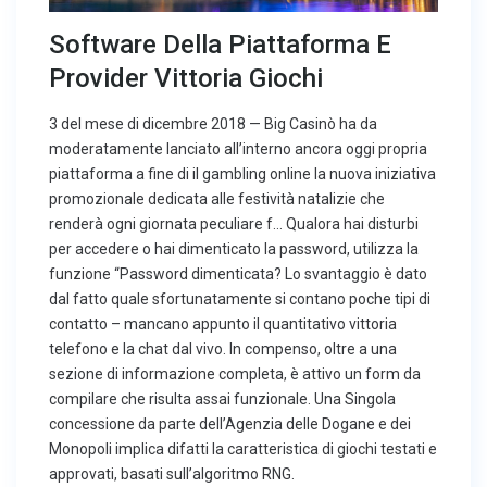
Software Della Piattaforma E
Provider Vittoria Giochi
3 del mese di dicembre 2018 — Big Casinò ha da
moderatamente lanciato all’interno ancora oggi propria
piattaforma a fine di il gambling online la nuova iniziativa
promozionale dedicata alle festività natalizie che
renderà ogni giornata peculiare f… Qualora hai disturbi
per accedere o hai dimenticato la password, utilizza la
funzione “Password dimenticata? Lo svantaggio è dato
dal fatto quale sfortunatamente si contano poche tipi di
contatto – mancano appunto il quantitativo vittoria
telefono e la chat dal vivo. In compenso, oltre a una
sezione di informazione completa, è attivo un form da
compilare che risulta assai funzionale. Una Singola
concessione da parte dell’Agenzia delle Dogane e dei
Monopoli implica difatti la caratteristica di giochi testati e
approvati, basati sull’algoritmo RNG.