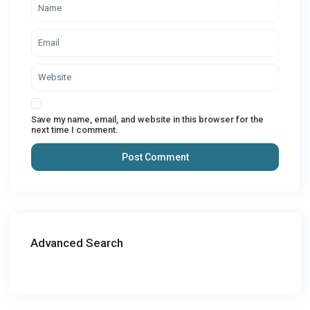
Save my name, email, and website in this browser for the
next time I comment.
Advanced Search