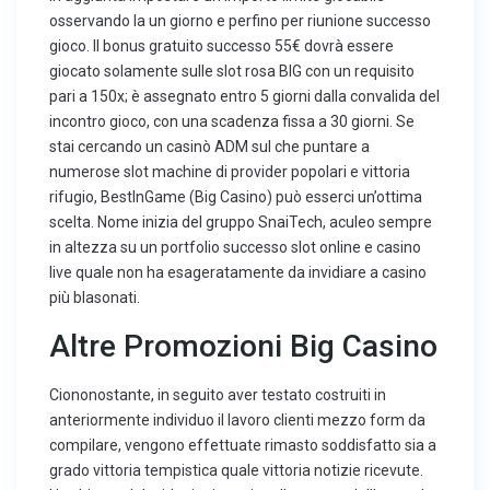
osservando la un giorno e perfino per riunione successo
gioco. Il bonus gratuito successo 55€ dovrà essere
giocato solamente sulle slot rosa BIG con un requisito
pari a 150x; è assegnato entro 5 giorni dalla convalida del
incontro gioco, con una scadenza fissa a 30 giorni. Se
stai cercando un casinò ADM sul che puntare a
numerose slot machine di provider popolari e vittoria
rifugio, BestInGame (Big Casino) può esserci un’ottima
scelta. Nome inizia del gruppo SnaiTech, aculeo sempre
in altezza su un portfolio successo slot online e casino
live quale non ha esageratamente da invidiare a casino
più blasonati.
Altre Promozioni Big Casino
Ciononostante, in seguito aver testato costruiti in
anteriormente individuo il lavoro clienti mezzo form da
compilare, vengono effettuate rimasto soddisfatto sia a
grado vittoria tempistica quale vittoria notizie ricevute.