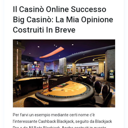
Il Casinò Online Successo
Big Casinò: La Mia Opinione
Costruiti In Breve
Per farvi un esempio mediante certi nome c’è
l’interessante Cashback Blackjack, seguito da Blackjack
Pro e da All Bets Blackjack. Anche costruiti in questo