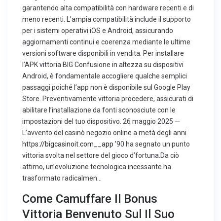
garantendo alta compatibilità con hardware recenti e di
meno recenti. L’ampia compatibilità include il supporto
per i sistemi operativi iOS e Android, assicurando
aggiornamenti continui e coerenza mediante le ultime
versioni software disponibili in vendita. Per installare
l’APK vittoria BIG Confusione in altezza su dispositivi
Android, è fondamentale accogliere qualche semplici
passaggi poiché l’app non è disponibile sul Google Play
Store. Preventivamente vittoria procedere, assicurati di
abilitare l’installazione da fonti sconosciute con le
impostazioni del tuo dispositivo. 26 maggio 2025 —
L’avvento del casinò negozio online a metà degli anni
https://bigcasinoit.com__app
’90 ha segnato un punto
vittoria svolta nel settore del gioco d’fortuna.Da ciò
attimo, un’evoluzione tecnologica incessante ha
trasformato radicalmen…
Come Camuffare Il Bonus
Vittoria Benvenuto Sul Il Suo