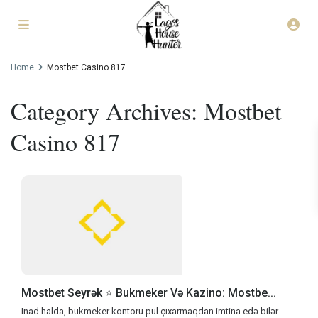
Home
Mostbet Casino 817
Category Archives:
Mostbet
Casino 817
Mostbet Seyrək ⭐️ Bukmeker Və Kazino: Mostbe...
Inad halda, bukmeker kontoru pul çıxarmaqdan imtina edə bilər.