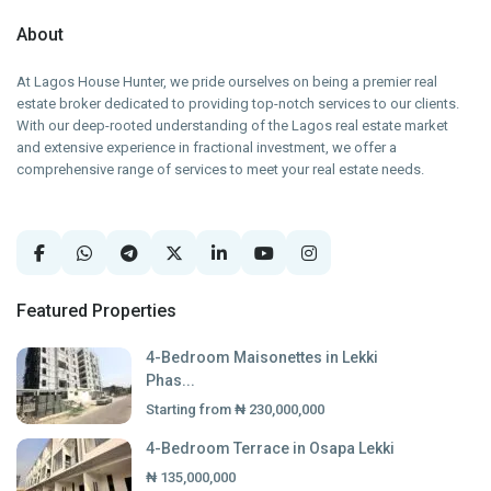
About
At Lagos House Hunter, we pride ourselves on being a premier real
estate broker dedicated to providing top-notch services to our clients.
With our deep-rooted understanding of the Lagos real estate market
and extensive experience in fractional investment, we offer a
comprehensive range of services to meet your real estate needs.
Featured Properties
4-Bedroom Maisonettes in Lekki
Phas...
Starting from
₦ 230,000,000
4-Bedroom Terrace in Osapa Lekki
₦ 135,000,000