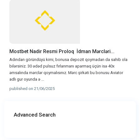
Mostbet Nadir Resmi Proloq ️ İdman Mərcləri...
Adından göründüyü kimi, bonusa depozit qoymadan da sahib ola
bilərsiniz. 30 ədəd pulsuz fırlanmanı aparmaq üçün isə 40x
əmsalında mərclər qoymalısınız. Mərc şirkəti bu bonusu Aviator
adlı gur oyunda ə
...
published on 21/06/2025
Advanced Search