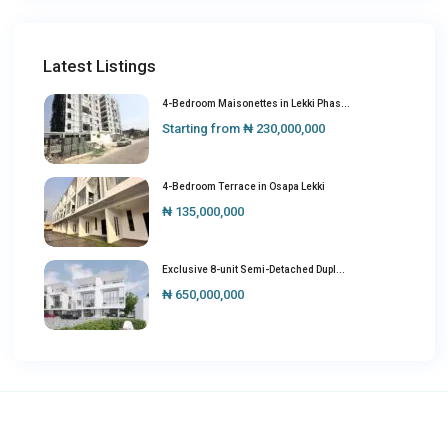
Latest Listings
4-Bedroom Maisonettes in Lekki Phas...
Starting from
₦ 230,000,000
4-Bedroom Terrace in Osapa Lekki
₦ 135,000,000
Exclusive 8-unit Semi-Detached Dupl...
₦ 650,000,000