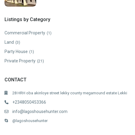
Listings by Category
Commercial Property
(1)
Land
(3)
Party House
(1)
Private Property
(21)
CONTACT
28 HRH oba akinloye street lekky county megamound estate Lekki
+2348050453366
info@lagoshousehunter.com
@lagoshousehunter