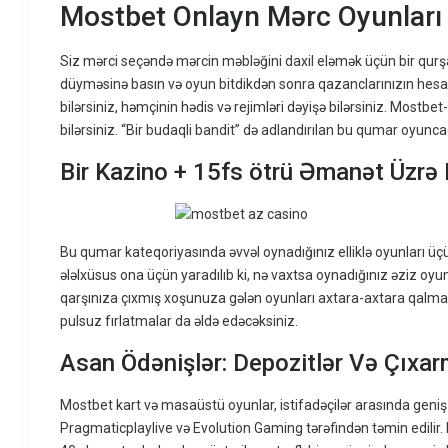
Mostbet Onlayn Mərc Oyunları ö
Siz mərci seçəndə mərcin məbləğini daxil eləmək üçün bir qur
düyməsinə basın və oyun bitdikdən sonra qazanclarınızın hesab
bilərsiniz, həmçinin hədis və rejimləri dəyişə bilərsiniz. Most
bilərsiniz. “Bir budaqli bandit” də adlandırılan bu qumar oyunc
Bir Kazino + 15fs ötrü Əmanət Üzrə
Bu qumar kateqoriyasında əvvəl oynadığınız elliklə oyunları üçün 
ələlxüsus ona üçün yaradılıb ki, nə vaxtsa oynadığınız əziz oyu
qarşınıza çıxmış xoşunuza gələn oyunları axtara-axtara qalm
pulsuz fırlatmalar da əldə edəcəksiniz.
Asan Ödənişlər: Depozitlər Və Çıxar
Mostbet kart və masaüstü oyunlar, istifadəçilər arasında geniş
Pragmaticplaylive və Evolution Gaming tərəfindən təmin edilir. 