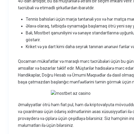
40-dan artıqdır, bu da müştərilərə ətraflı bir seçim imkanı verir
təcrübəli və etimadli şirkətlərdən ibarətdir.
Tennis bahisləri üçün marja təntənəli yox və hər matça mə
Əlavə olaraq, tətbiqdə oynamağa başlamaq ötrü yeni say 
Bəli, Mostbet qanuniliyini və sənaye standartlarına uyğun
göstərir.
Kriket və ya dart kimi daha seyrək tanınan ənənəvi fənlər va
Qocaman mükafatlar və maraqlı mərc təcrübələri üçün bu gün
əmsallar və bazarlar təklif edir. Müştərilər hadisələrə mərc edə
Handikaplar, Doğru Hesab və Ümumi Məqsədlər də daxil olmaqla 
başa çatmazdan başlanğıc mənfəətlərini təmin görmək üçün nağ
Əməliyyatlar ötrü həm fiat pul, həm də kriptovalyuta mövcuddu
və çıxarılması üçün ödəniş xidmətlərinin əsas xüsusiyyətləri ilə 
provayderə və çiplərə üçün çeşidləyə bilərsiniz. Siz həmçinin ins
məlumatları ilə üçün bilərsiniz.