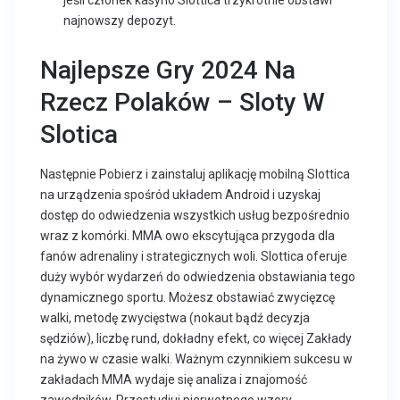
jeśli członek kasyno Slottica trzykrotnie obstawi
najnowszy depozyt.
Najlepsze Gry 2024 Na
Rzecz Polaków – Sloty W
Slotica
Następnie Pobierz i zainstaluj aplikację mobilną Slottica
na urządzenia spośród układem Android i uzyskaj
dostęp do odwiedzenia wszystkich usług bezpośrednio
wraz z komórki. MMA owo ekscytująca przygoda dla
fanów adrenaliny i strategicznych woli. Slottica oferuje
duży wybór wydarzeń do odwiedzenia obstawiania tego
dynamicznego sportu. Możesz obstawiać zwycięzcę
walki, metodę zwycięstwa (nokaut bądź decyzja
sędziów), liczbę rund, dokładny efekt, co więcej Zakłady
na żywo w czasie walki. Ważnym czynnikiem sukcesu w
zakładach MMA wydaje się analiza i znajomość