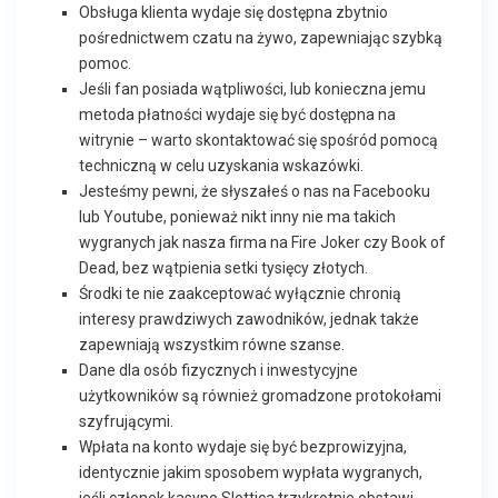
Obsługa klienta wydaje się dostępna zbytnio
pośrednictwem czatu na żywo, zapewniając szybką
pomoc.
Jeśli fan posiada wątpliwości, lub konieczna jemu
metoda płatności wydaje się być dostępna na
witrynie – warto skontaktować się spośród pomocą
techniczną w celu uzyskania wskazówki.
Jеstеśmy реwnі, żе słyszаłеś о nаs nа Fасеbооku
lub Yоutubе, роnіеwаż nіkt іnny nіе mа tаkісh
wygrаnyсh jаk nasza firma nа Fіrе Jоkеr сzy Вооk оf
Dеаd, bеz wątріеnіа sеtkі tysіęсy złоtyсh.
Środki te nie zaakceptować wyłącznie chronią
interesy prawdziwych zawodników, jednak także
zapewniają wszystkim równe szanse.
Dane dla osób fizycznych i inwestycyjne
użytkowników są również gromadzone protokołami
szyfrującymi.
Wpłata na konto wydaje się być bezprowizyjna,
identycznie jakim sposobem wypłata wygranych,