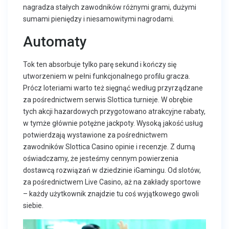
nagradza stałych zawodników różnymi grami, dużymi
sumami pieniędzy i niesamowitymi nagrodami.
Automaty
Tok ten absorbuje tylko parę sekund i kończy się
utworzeniem w pełni funkcjonalnego profilu gracza.
Prócz loteriami warto też sięgnąć według przyrządzane
za pośrednictwem serwis Slottica turnieje. W obrębie
tych akcji hazardowych przygotowano atrakcyjne rabaty,
w tymże głównie potężne jackpoty. Wysoką jakość usług
potwierdzają wystawione za pośrednictwem
zawodników Slottica Casino opinie i recenzje. Z dumą
oświadczamy, że jesteśmy cennym powierzenia
dostawcą rozwiązań w dziedzinie iGamingu. Od slotów,
za pośrednictwem Live Casino, aż na zakłady sportowe
– każdy użytkownik znajdzie tu coś wyjątkowego gwoli
siebie.