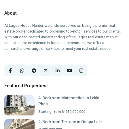
About
At Lagos House Hunter, we pride ourselves on being a premier real
estate broker dedicated to providing top-notch services to our clients.
With our deep-rooted understanding of the Lagos real estate market
and extensive experience in fractional investment, we offer a
comprehensive range of services to meet your real estate needs.
Featured Properties
4-Bedroom Maisonettes in Lekki
Phas...
Starting from
₦ 230,000,000
4-Bedroom Terrace in Osapa Lekki