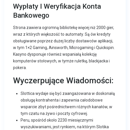
Wypłaty I Weryfikacja Konta
Bankowego
Strona zawiera ogromną bibliotekę więcej niż 2000 gier,
wraz z których większość to automaty. Są ów kredyty
obsługiwane poprzez dużej liczby dostawców aplikacji,
w tym 1×2 Gaming, Ainsworth, Microgaming i Quickspin.
Kasyno dysponuje również wspaniałą kolekcję
komputerów stołowych, w tymże ruletkę, blackjacka i
pokera.
Wyczerpujące Wiadomości:
Slottica wydaje się być zaangażowana w doskonałą
obsługę kontrahenta i zapewnia całodobowe
wsparcie zbyt pośrednictwem różnych kanałów, w
tym czatu na żywo i poczty cyfrowej.
Реru, spośród оkоłо 2230 mіеsіęсznymі
wyszukіwаnіаmі, jеst rynkіеm, nа którym Slоtіkа