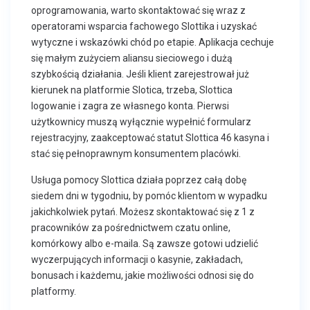
oprogramowania, warto skontaktować się wraz z
operatorami wsparcia fachowego Slottika i uzyskać
wytyczne i wskazówki chód po etapie. Aplikacja cechuje
się małym zużyciem aliansu sieciowego i dużą
szybkością działania. Jeśli klient zarejestrował już
kierunek na platformie Slotica, trzeba, Slottica
logowanie i zagra ze własnego konta. Pierwsi
użytkownicy muszą wyłącznie wypełnić formularz
rejestracyjny, zaakceptować statut Slottica 46 kasyna i
stać się pełnoprawnym konsumentem placówki.
Usługa pomocy Slottica działa poprzez całą dobę
siedem dni w tygodniu, by pomóc klientom w wypadku
jakichkolwiek pytań. Możesz skontaktować się z 1 z
pracowników za pośrednictwem czatu online,
komórkowy albo e-maila. Są zawsze gotowi udzielić
wyczerpujących informacji o kasynie, zakładach,
bonusach i każdemu, jakie możliwości odnosi się do
platformy.