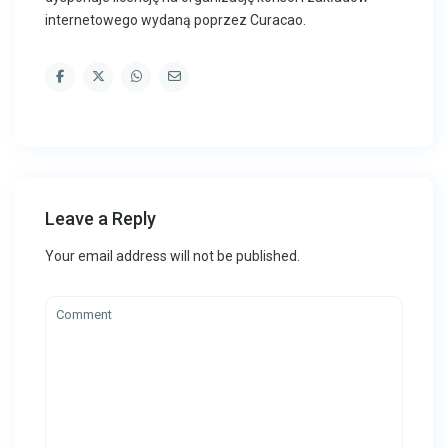
internetowego wydaną poprzez Curacao.
Leave a Reply
Your email address will not be published.