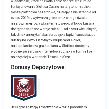
wiadomości, które pozwolą Tobie dobrze zrozumieć
funkcjonowanie Slottica Casino na terytorium polski.
Nasza platforma hazardowa, działająca nieustannie od
czasu 2019 r., wytwarza graczom z całego świata
niezrównanej rozrywki internetowego. W lobby kasyna
dostępne są różne wersje ruletki – od czasu wirtualnych,
takich jak amerykańska, europejska bądź francuska, po
ruletkę na żywo z istotnymi krupierami. Poker,
najpopularniejsza gra karciana w Slottica, dostępny
wydaje się zarówno internetowego, jak i w formie live –
najczęściej w wariancie Texas Hold’em.
Bonusy Depozytowe:
Jeśli gracze mają zmartwienia wraz z pobraniem