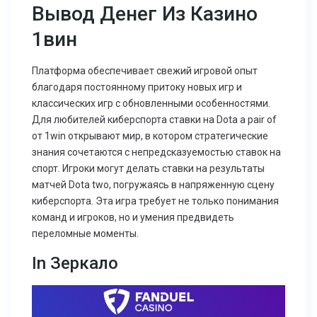
Вывод Денег Из Казино
1вин
Платформа обеспечивает свежий игровой опыт
благодаря постоянному притоку новых игр и
классических игр с обновленными особенностями.
Для любителей киберспорта ставки на Dota a pair of
от 1win открывают мир, в котором стратегические
знания сочетаются с непредсказуемостью ставок на
спорт. Игроки могут делать ставки на результаты
матчей Dota two, погружаясь в напряженную сцену
киберспорта. Эта игра требует не только понимания
команд и игроков, но и умения предвидеть
переломные моменты.
In Зеркало