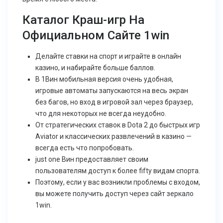
Каталог Краш-игр На
Официальном Сайте 1win
Делайте ставки на спорт и играйте в онлайн
казино, и набирайте больше баллов.
В 1Вин мобильная версия очень удобная,
игровые автоматы запускаются на весь экран
без багов, но вход в игровой зал через браузер,
что для некоторых не всегда неудобно.
От стратегических ставок в Dota 2 до быстрых игр
Aviator и классических развлечений в казино —
всегда есть что попробовать.
just one Вин предоставляет своим
пользователям доступ к более fifty видам спорта.
Поэтому, если у вас возникли проблемы с входом,
вы можете получить доступ через сайт зеркало
1win.