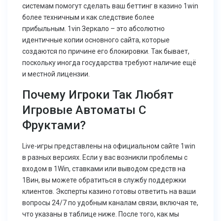
системам помогут сделать ваш беттинг в казино 1win
более техничным и как следствие более
прибыльным. 1vin Зеркало – это абсолютно
идентичные копии основного сайта, которые
создаются по причине его блокировки. Так бывает,
поскольку иногда государства требуют наличие ещё
и местной лицензии.
Почему Игроки Так Любят
Игровые Автоматы С
Фруктами?
Live-игры представлены на официальном сайте 1win
в разных версиях. Если у вас возникли проблемы с
входом в 1Win, ставками или выводом средств на
1Вин, вы можете обратиться в службу поддержки
клиентов. Эксперты казино готовы ответить на ваши
вопросы 24/7 по удобным каналам связи, включая те,
что указаны в таблице ниже. После того, как мы