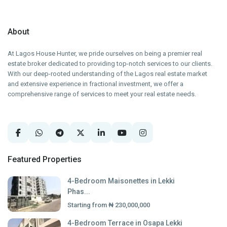
About
At Lagos House Hunter, we pride ourselves on being a premier real
estate broker dedicated to providing top-notch services to our clients.
With our deep-rooted understanding of the Lagos real estate market
and extensive experience in fractional investment, we offer a
comprehensive range of services to meet your real estate needs.
Featured Properties
4-Bedroom Maisonettes in Lekki
Phas...
Starting from
₦ 230,000,000
4-Bedroom Terrace in Osapa Lekki