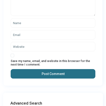
Save my name, email, and website in this browser for the
next time I comment.
Advanced Search