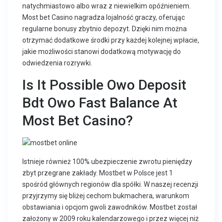
natychmiastowo albo wraz z niewielkim opóźnieniem.
Most bet Casino nagradza lojalność graczy, oferując
regularne bonusy zbytnio depozyt. Dzięki nim można
otrzymać dodatkowe środki przy każdej kolejnej wpłacie,
jakie możliwości stanowi dodatkową motywację do
odwiedzenia rozrywki.
Is It Possible Owo Deposit
Bdt Owo Fast Balance At
Most Bet Casino?
Istnieje również 100% ubezpieczenie zwrotu pieniędzy
zbyt przegrane zakłady. Mostbet w Polsce jest 1
spośród głównych regionów dla spółki. W naszej recenzji
przyjrzymy się bliżej cechom bukmachera, warunkom
obstawiania i opcjom gwoli zawodników. Mostbet został
założony w 2009 roku kalendarzowego i przez więcej niż