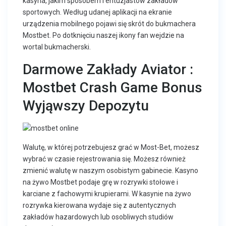
kasyna, jakim sposobem i entuzjastów zakładów
sportowych. Według udanej aplikacji na ekranie
urządzenia mobilnego pojawi się skrót do bukmachera
Mostbet. Po dotknięciu naszej ikony fan wejdzie na
wortal bukmacherski.
Darmowe Zakłady Aviator :
Mostbet Crash Game Bonus
Wyjąwszy Depozytu
Walutę, w której potrzebujesz grać w Most-Bet, możesz
wybrać w czasie rejestrowania się. Możesz również
zmienić walutę w naszym osobistym gabinecie. Kasyno
na żywo Mostbet podaje grę w rozrywki stołowe i
karciane z fachowymi krupierami. W kasynie na żywo
rozrywka kierowana wydaje się z autentycznych
zakładów hazardowych lub osobliwych studiów