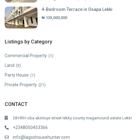
4-Bedroom Terrace in Osapa Lekki
₦ 135,000,000
Listings by Category
Commercial Property
(1)
Land
(3)
Party House
(1)
Private Property
(21)
CONTACT
28 HRH oba akinloye street lekky county megamound estate Lekki
+2348050453366
info@lagoshousehunter.com