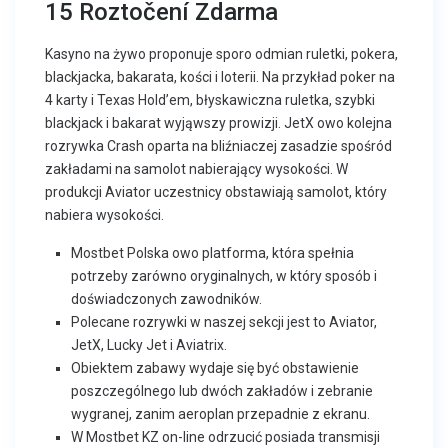
15 Roztočení Zdarma
Kasyno na żywo proponuje sporo odmian ruletki, pokera,
blackjacka, bakarata, kości i loterii. Na przykład poker na
4 karty i Texas Hold’em, błyskawiczna ruletka, szybki
blackjack i bakarat wyjąwszy prowizji. JetX owo kolejna
rozrywka Crash oparta na bliźniaczej zasadzie spośród
zakładami na samolot nabierający wysokości. W
produkcji Aviator uczestnicy obstawiają samolot, który
nabiera wysokości.
Mostbet Polska owo platforma, która spełnia
potrzeby zarówno oryginalnych, w który sposób i
doświadczonych zawodników.
Polecane rozrywki w naszej sekcji jest to Aviator,
JetX, Lucky Jet i Aviatrix.
Obiektem zabawy wydaje się być obstawienie
poszczególnego lub dwóch zakładów i zebranie
wygranej, zanim aeroplan przepadnie z ekranu.
W Mostbet KZ on-line odrzucić posiada transmisji