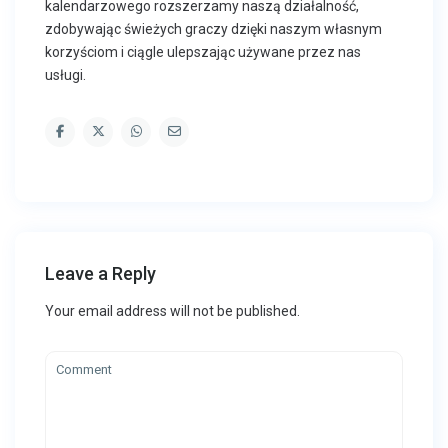
kalendarzowego rozszerzamy naszą działalność,
zdobywając świeżych graczy dzięki naszym własnym
korzyściom i ciągle ulepszając używane przez nas
usługi.
Leave a Reply
Your email address will not be published.