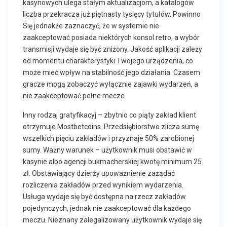
kasynowych ulega stałym aktualizacjom, a katalogów
liczba przekracza już piętnasty tysięcy tytułów. Powinno
Się jednakże zaznaczyć, że w systemie nie
zaakceptować posiada niektórych konsol retro, a wybór
transmisji wydaje się być zniżony. Jakość aplikacji zależy
od momentu charakterystyki Twojego urządzenia, co
może mieć wpływ na stabilność jego działania. Czasem
gracze mogą zobaczyć wyłącznie zajawki wydarzeń, a
nie zaakceptować pełne mecze.
Inny rodzaj gratyfikacyj – zbytnio co piąty zakład klient
otrzymuje Mostbetcoins. Przedsiębiorstwo zlicza sumę
wszelkich pięciu zakładów i przyznaje 50% zarobionej
sumy. Ważny warunek – użytkownik musi obstawić w
kasynie albo agencji bukmacherskiej kwotę minimum 25
zł. Obstawiający dzierży upoważnienie zażądać
rozliczenia zakładów przed wynikiem wydarzenia.
Usługa wydaje się być dostępna na rzecz zakładów
pojedynczych, jednak nie zaakceptować dla każdego
meczu. Nieznany zalegalizowany użytkownik wydaje się