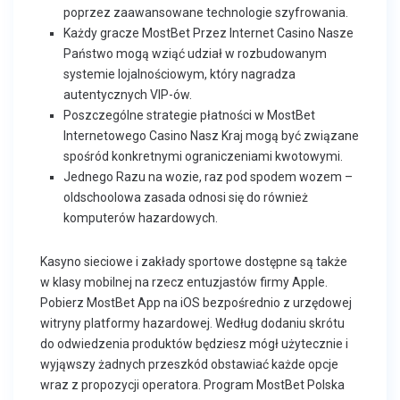
poprzez zaawansowane technologie szyfrowania.
Każdy gracze MostBet Przez Internet Casino Nasze
Państwo mogą wziąć udział w rozbudowanym
systemie lojalnościowym, który nagradza
autentycznych VIP-ów.
Poszczególne strategie płatności w MostBet
Internetowego Casino Nasz Kraj mogą być związane
spośród konkretnymi ograniczeniami kwotowymi.
Jednego Razu na wozie, raz pod spodem wozem –
oldschoolowa zasada odnosi się do również
komputerów hazardowych.
Kasyno sieciowe i zakłady sportowe dostępne są także
w klasy mobilnej na rzecz entuzjastów firmy Apple.
Pobierz MostBet App na iOS bezpośrednio z urzędowej
witryny platformy hazardowej. Według dodaniu skrótu
do odwiedzenia produktów będziesz mógł użytecznie i
wyjąwszy żadnych przeszkód obstawiać każde opcje
wraz z propozycji operatora. Program MostBet Polska