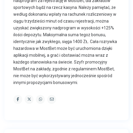
nadprogram za rejestrację w Mostbet, dla zakładów
sportowych bądź na rzecz kasyna. Należy pamiętać, że
według dokonaniu wpłaty na rachunek rozliczeniowy w
ciągu trzydzieści minut od czasu rejestracji, można
uzyskać zwiększony nadprogram w wysokości +125%
ilości depozytu. Maksymalna suma tegoż bonusu,
identycznie jak zwykłego, sięga 1400 ZŁ. Cała rozrywka
hazardowa w MostBet może być uruchomiona dzięki
aplikacji mobilnej, a grać i obstawiać można wraz z
każdego stanowiska na świecie. Szyfr promocyjny
MostBet na zakłady, zgodnie z regulaminem MostBet,
nie może być wykorzystywany jednocześnie spośród
innymi propozycjami bonusowymi.