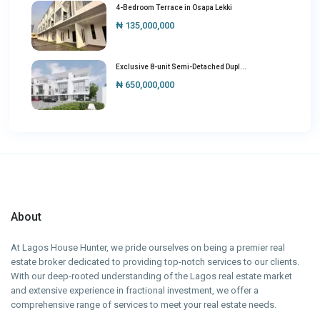
4-Bedroom Terrace in Osapa Lekki
₦ 135,000,000
Exclusive 8-unit Semi-Detached Dupl...
₦ 650,000,000
About
At Lagos House Hunter, we pride ourselves on being a premier real
estate broker dedicated to providing top-notch services to our clients.
With our deep-rooted understanding of the Lagos real estate market
and extensive experience in fractional investment, we offer a
comprehensive range of services to meet your real estate needs.