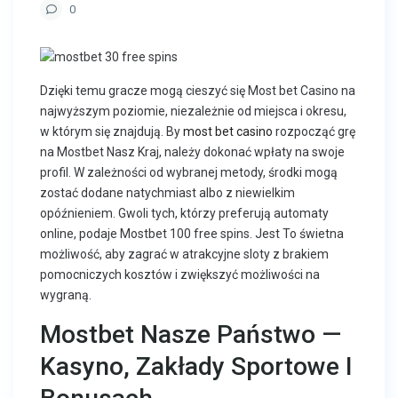
0
Dzięki temu gracze mogą cieszyć się Most bet Casino na
najwyższym poziomie, niezależnie od miejsca i okresu,
w którym się znajdują. By
most bet casino
rozpocząć grę
na Mostbet Nasz Kraj, należy dokonać wpłaty na swoje
profil. W zależności od wybranej metody, środki mogą
zostać dodane natychmiast albo z niewielkim
opóźnieniem. Gwoli tych, którzy preferują automaty
online, podaje Mostbet 100 free spins. Jest To świetna
możliwość, aby zagrać w atrakcyjne sloty z brakiem
pomocniczych kosztów i zwiększyć możliwości na
wygraną.
Mostbet Nasze Państwo —
Kasyno, Zakłady Sportowe I