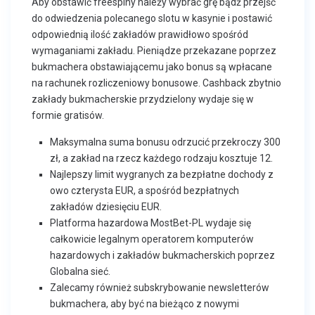
Aby obstawić freespiny należy wybrać grę bądź przejść
do odwiedzenia polecanego slotu w kasynie i postawić
odpowiednią ilość zakładów prawidłowo spośród
wymaganiami zakładu. Pieniądze przekazane poprzez
bukmachera obstawiającemu jako bonus są wpłacane
na rachunek rozliczeniowy bonusowe. Cashback zbytnio
zakłady bukmacherskie przydzielony wydaje się w
formie gratisów.
Maksymalna suma bonusu odrzucić przekroczy 300
zł, a zakład na rzecz każdego rodzaju kosztuje 12.
Najlepszy limit wygranych za bezpłatne dochody z
owo czterysta EUR, a spośród bezpłatnych
zakładów dziesięciu EUR.
Platforma hazardowa MostBet-PL wydaje się
całkowicie legalnym operatorem komputerów
hazardowych i zakładów bukmacherskich poprzez
Globalna sieć.
Zalecamy również subskrybowanie newsletterów
bukmachera, aby być na bieżąco z nowymi