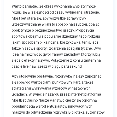
Warto pamiętać, że okres wykonania wypłaty może
różnić się w zależności od czasu wybieranej strategie.
Most bet stara się, aby wszystkie sprawy były
urzeczywistniane w jaki to sposób najszybciej, dbając
obok tymże o bezpieczeństwo graczy. Propozycja
sportowa obejmuje popularne dziedziny, tego rodzaju
jakim sposobem piłka nożna, koszykówka, tenis, lecz
także niszowe sporty i zdarzenia specjalistyczne. Owo
idealna możliwość gwoli fanów zakładów, którzy lubią
śledzić efekty na żywo. Połączenie z konsultantem na
czacie live nawiążesz w ciągu paru sekund.
Aby stosownie obstawiać rozgrywkę, należy zapoznać
się spośród wartościami punktowymi kart, a także
strategiami wykrywania wzorców w następnych
układach. W świecie hazardu przez internet platforma
MostBet Casino Nasze Państwo cieszy się ogromną
popularnością wśród entuzjastów innowacyjnych
maszyn do odwiedzenia rozrywki. Biblioteka automatów