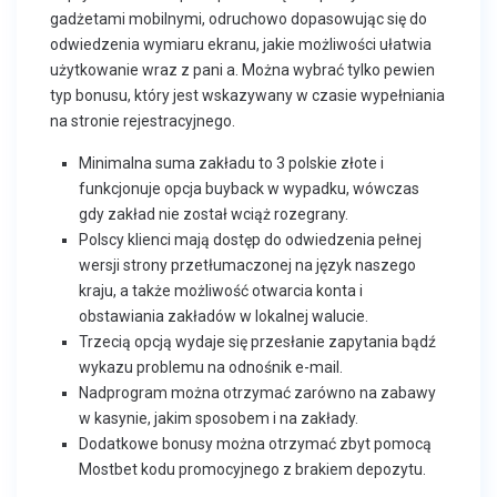
gadżetami mobilnymi, odruchowo dopasowując się do
odwiedzenia wymiaru ekranu, jakie możliwości ułatwia
użytkowanie wraz z pani a. Można wybrać tylko pewien
typ bonusu, który jest wskazywany w czasie wypełniania
na stronie rejestracyjnego.
Minimalna suma zakładu to 3 polskie złote i
funkcjonuje opcja buyback w wypadku, wówczas
gdy zakład nie został wciąż rozegrany.
Polscy klienci mają dostęp do odwiedzenia pełnej
wersji strony przetłumaczonej na język naszego
kraju, a także możliwość otwarcia konta i
obstawiania zakładów w lokalnej walucie.
Trzecią opcją wydaje się przesłanie zapytania bądź
wykazu problemu na odnośnik e-mail.
Nadprogram można otrzymać zarówno na zabawy
w kasynie, jakim sposobem i na zakłady.
Dodatkowe bonusy można otrzymać zbyt pomocą
Mostbet kodu promocyjnego z brakiem depozytu.