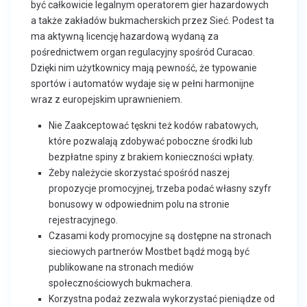
być całkowicie legalnym operatorem gier hazardowych
a także zakładów bukmacherskich przez Sieć. Podest ta
ma aktywną licencję hazardową wydaną za
pośrednictwem organ regulacyjny spośród Curacao.
Dzięki nim użytkownicy mają pewność, że typowanie
sportów i automatów wydaje się w pełni harmonijne
wraz z europejskim uprawnieniem.
Nie Zaakceptować tęskni też kodów rabatowych,
które pozwalają zdobywać poboczne środki lub
bezpłatne spiny z brakiem konieczności wpłaty.
Żeby należycie skorzystać spośród naszej
propozycje promocyjnej, trzeba podać własny szyfr
bonusowy w odpowiednim polu na stronie
rejestracyjnego.
Czasami kody promocyjne są dostępne na stronach
sieciowych partnerów Mostbet bądź mogą być
publikowane na stronach mediów
społecznościowych bukmachera.
Korzystna podaż zezwala wykorzystać pieniądze od