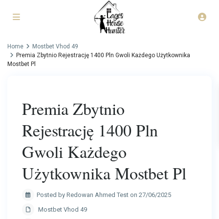
Home
Mostbet Vhod 49
Premia Zbytnio Rejestrację 1400 Pln Gwoli Każdego Użytkownika
Mostbet Pl
Premia Zbytnio
Rejestrację 1400 Pln
Gwoli Każdego
Użytkownika Mostbet Pl
Posted by Redowan Ahmed Test on 27/06/2025
Mostbet Vhod 49