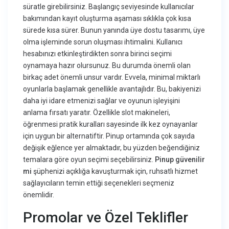
süratle girebilirsiniz. Başlangıç seviyesinde kullanıcılar
bakımından kayıt oluşturma aşaması sıklıkla çok kısa
sürede kısa sürer. Bunun yanında üye dostu tasarımı, üye
olma işleminde sorun oluşması ihtimalini. Kullanıcı
hesabınızı etkinleştirdikten sonra birinci seçimi
oynamaya hazır olursunuz. Bu durumda önemli olan
birkaç adet önemli unsur vardır. Evvela, minimal miktarlı
oyunlarla başlamak genellikle avantajlıdır. Bu, bakiyenizi
daha iyi idare etmenizi sağlar ve oyunun işleyişini
anlama fırsatı yaratır. Özellikle slot makineleri,
öğrenmesi pratik kuralları sayesinde ilk kez oynayanlar
için uygun bir alternatiftir. Pinup ortamında çok sayıda
değişik eğlence yer almaktadır, bu yüzden beğendiğiniz
temalara göre oyun seçimi seçebilirsiniz.
Pinup güvenilir
mi
şüphenizi açıklığa kavuşturmak için, ruhsatlı hizmet
sağlayıcıların temin ettiği seçenekleri seçmeniz
önemlidir.
Promolar ve Özel Teklifler