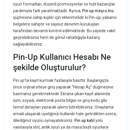
oyun formatları, düzenli promosyonlar ve hızlı kazançlar
yardımıyla fark yaratmaktadır. Ayrıca,
Pin up meşru mu
şüphesine sahip kişiler için eklenmelidir ki Pin-up, yabancı
belgelere sahiptir ve sayısız denetim kuruluşları
tarafından devamlı kontrol edilmektedir. Bu sayede vakit
geçirebilirsiniz hem de gönül rahatlığıyla kazanç
sağlayabilirsiniz.
Pin-Up Kullanıcı Hesabı Ne
şekilde Oluşturulur?
Pin up’ta kayıt kurmak fazlasıyla basittir. Başlangıçta
önce orijinal siteye giriş yaparak “Hesap Aç” düğmesine
basmanız gerekmektedir. Ekrana çıkan kayıt alanında
isim, soyadı, elektronik posta bilgisi ve giriş kodu gibi
temel detayları yazarak işlemi bitirebilirsiniz. Onaylama
emaili ulaşarak üyeliğinizi kullanılır hale getirdikten sonra,
dilediğiniz oyunu oynayabilirsiniz.
Pin up katıl
yolu
vasıtasıyla slot, anlık oyun ya da masa bazlı oyunlara