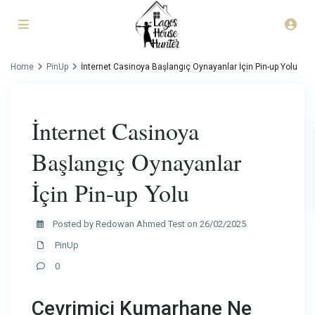
Home
PinUp
İnternet Casinoya Başlangıç Oynayanlar İçin Pin-up Yolu
İnternet Casinoya
Başlangıç Oynayanlar
İçin Pin-up Yolu
Posted by Redowan Ahmed Test on 26/02/2025
PinUp
0
Çevrimiçi Kumarhane Ne