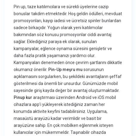
Pin up, taze katılımcılara ve sürekli üyelerine cazip
bonuslar takdim etmektedir. Hoş geldin ödülleri, mevduat
promosyonları, kayıp iadesi ve ücretsiz spinler bunlardan
sadece birkaçıdır. Yoğun olarak yeni katılımcılar
bakımından söz konusu promosyonlar ciddi avantaj
sağlar. Eklediğiniz paraya ek olarak, sunulan
kampanyalar, eğlence oynama süresini genişletir ve
daha fazla pratik yaşamanızı yardımcı olur.
Kampanyaları denemeden önce çevrim şartlarını dikkatle
okumanız önerilir.
Pin-Up meşru mu
sorusunun
açıklamasını sorgularken, bu şekildeki avantajların şeffaf
gösterilmesi da önemli bir unsurdur. Günümüzde mobil
sayesinde giriş kayda değer bir avantaj oluşturmaktadır.
Pinup kur
araştırması üzerinden Android ve iOS mobil
cihazlara app’i yükleyerek istediğiniz zaman her
konumda aktivite keyfini tadabilirsiniz. Uygulama,
masaüstü arayüzü kadar verimlidir ve basit bir
arayüzüne sahip. En çok mobilken eğlenmek isteyen
kullanıcılar için mükemmeldir. Taşınabilir cihazda