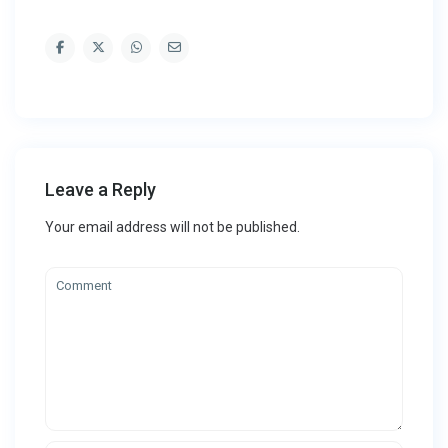
Leave a Reply
Your email address will not be published.