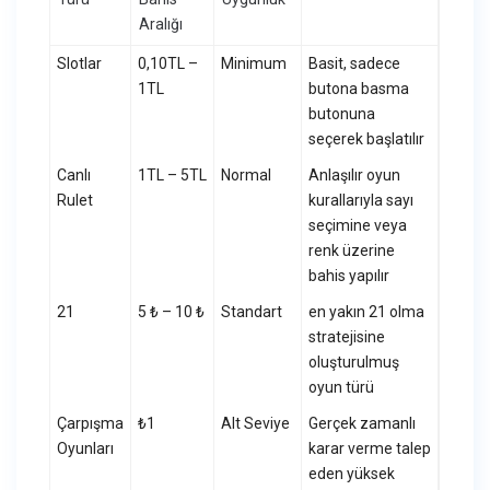
Aralığı
Slotlar
0,10TL –
Minimum
Basit, sadece
1TL
butona basma
butonuna
seçerek başlatılır
Canlı
1TL – 5TL
Normal
Anlaşılır oyun
Rulet
kurallarıyla sayı
seçimine veya
renk üzerine
bahis yapılır
21
5 ₺ – 10 ₺
Standart
en yakın 21 olma
stratejisine
oluşturulmuş
oyun türü
Çarpışma
₺1
Alt Seviye
Gerçek zamanlı
Oyunları
karar verme talep
eden yüksek