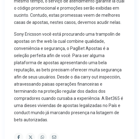
mesmo tempo, o serviço de atendimento garante la cual
o código promocional e promoções serão exibidas em
sucinto. Contudo, estas promessas veem de melhores
casas de apostas, nestes casos, devemos acudir nelas.
Sony Ericsson você está procurando uma trampolín de
apostas on the web la cual combine qualidade,
conveniência e segurança, o PagBet Apostas é a
seleção perfeita afin de você. Para ser alguma
plataforma de apostas apresentando uma bela
reputação, as bets precisam oferecer muita segurança
afin de seus usuários. Desde o dia carry out inspección,
atravessando paisas operações financeiras e
terminando na proteção regular dos dados dos
compradores cuando cursaba a experiência. A Bet365 é
uma dieses viviendas de apostas legalizadas no País e
conduct mundo já marcando presença na listagem de
bets autorizadas.