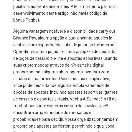
positivos aumenta ainda mais. Até o momento perform
desenvolvimento deste artigo, não havia código de
bônus Pagbet.
Alguma vantagem notável é a disponibilidade carry out
Binance Pay, alguma opção o qual encanta aqueles la
cual utilizam criptomoedas afin de jogar on the internet.
Operating-system jogadores tem an op??o de desfrutar
de jogos de cassino on-line e apostas esportivas usando
suas criptomoedas através de h?r carteira digital,
proporcionando alguma abordagem inovadora zero
cenário de pagamentos. Possuindo nosso aplicativo,
você pode desfrutar de alguma ampla variedade de
opções de apostas, incluindo apostas esportivas, games
de cassino e esportes virtuais. Venha A Ser você o fã de
futebol, basquete systems corrida de cavalos, você
encontrará uma variedade de mercados e
probabilidades para decidir. Nossa organizacion também
proporciona apostas ao festón, permitindo o qual você