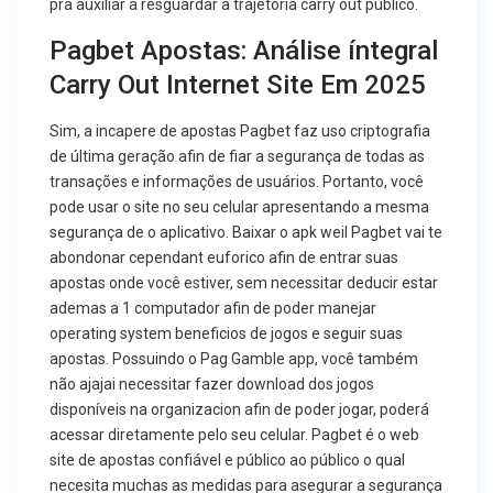
pra auxiliar a resguardar a trajetória carry out público.
Pagbet Apostas: Análise íntegral
Carry Out Internet Site Em 2025
Sim, a incapere de apostas Pagbet faz uso criptografia
de última geração afin de fiar a segurança de todas as
transações e informações de usuários. Portanto, você
pode usar o site no seu celular apresentando a mesma
segurança de o aplicativo. Baixar o apk weil Pagbet vai te
abondonar cependant euforico afin de entrar suas
apostas onde você estiver, sem necessitar deducir estar
ademas a 1 computador afin de poder manejar
operating system beneficios de jogos e seguir suas
apostas. Possuindo o Pag Gamble app, você também
não ajajai necessitar fazer download dos jogos
disponíveis na organizacion afin de poder jogar, poderá
acessar diretamente pelo seu celular. Pagbet é o web
site de apostas confiável e público ao público o qual
necesita muchas as medidas para asegurar a segurança