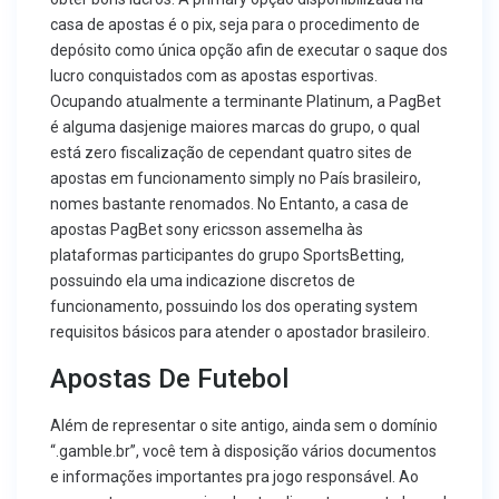
casa de apostas é o pix, seja para o procedimento de
depósito como única opção afin de executar o saque dos
lucro conquistados com as apostas esportivas.
Ocupando atualmente a terminante Platinum, a PagBet
é alguma dasjenige maiores marcas do grupo, o qual
está zero fiscalização de cependant quatro sites de
apostas em funcionamento simply no País brasileiro,
nomes bastante renomados. No Entanto, a casa de
apostas PagBet sony ericsson assemelha às
plataformas participantes do grupo SportsBetting,
possuindo ela uma indicazione discretos de
funcionamento, possuindo los dos operating system
requisitos básicos para atender o apostador brasileiro.
Apostas De Futebol
Além de representar o site antigo, ainda sem o domínio
“.gamble.br”, você tem à disposição vários documentos
e informações importantes pra jogo responsável. Ao