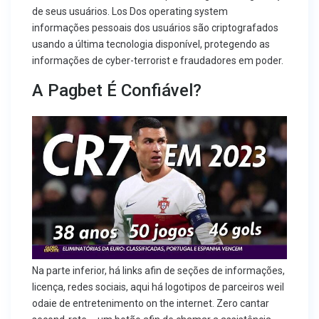
de seus usuários. Los Dos operating system
informações pessoais dos usuários são criptografados
usando a última tecnologia disponível, protegendo as
informações de cyber-terrorist e fraudadores em poder.
A Pagbet É Confiável?
Na parte inferior, há links afin de seções de informações,
licença, redes sociais, aqui há logotipos de parceiros weil
odaie de entretenimento on the internet. Zero cantar