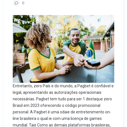
0
Entretanto, zero País e do mundo, a Pagbet é confiável e
legal, apresentando as autorizações operacionais
necessárias. Pagbet tem tudo para ser 1 destaque zero
Brasil em 2023 oferecendo o código promocional
personal. A Pagbet é uma odaie de entretenimento on-
line brasileira o qual ie com uma licença de games
mundial. Tais Como as demais plataformas brasileiras,