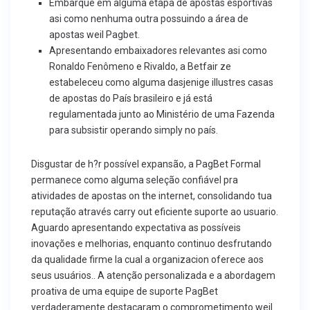
Embarque em alguma etapa de apostas esportivas
asi como nenhuma outra possuindo a área de
apostas weil Pagbet.
Apresentando embaixadores relevantes asi como
Ronaldo Fenômeno e Rivaldo, a Betfair ze
estabeleceu como alguma dasjenige illustres casas
de apostas do País brasileiro e já está
regulamentada junto ao Ministério de uma Fazenda
para subsistir operando simply no país.
Disgustar de h?r possível expansão, a PagBet Formal
permanece como alguma seleção confiável pra
atividades de apostas on the internet, consolidando tua
reputação através carry out eficiente suporte ao usuario.
Aguardo apresentando expectativa as possíveis
inovações e melhorias, enquanto continuo desfrutando
da qualidade firme la cual a organizacion oferece aos
seus usuários.. A atenção personalizada e a abordagem
proativa de uma equipe de suporte PagBet
verdaderamente destacaram o comprometimento weil