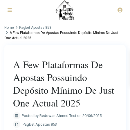
Home
Pagbet Apostas 853
A Few Plataformas De Apostas Possuindo Depósito Mínimo De Just
One Actual 2025
A Few Plataformas De
Apostas Possuindo
Depósito Mínimo De Just
One Actual 2025
Posted by Redowan Ahmed Test on 20/06/2025
Pagbet Apostas 853