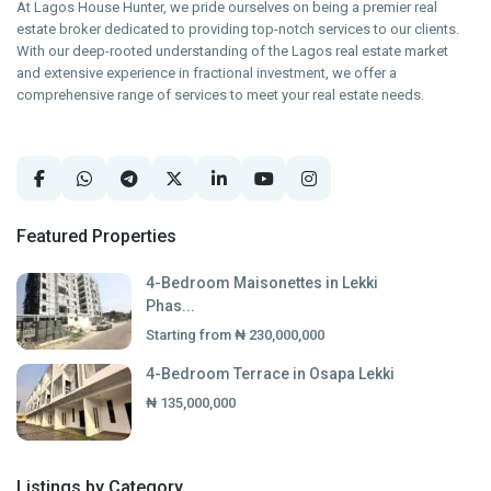
At Lagos House Hunter, we pride ourselves on being a premier real
estate broker dedicated to providing top-notch services to our clients.
With our deep-rooted understanding of the Lagos real estate market
and extensive experience in fractional investment, we offer a
comprehensive range of services to meet your real estate needs.
Featured Properties
4-Bedroom Maisonettes in Lekki
Phas...
Starting from
₦ 230,000,000
4-Bedroom Terrace in Osapa Lekki
₦ 135,000,000
Listings by Category