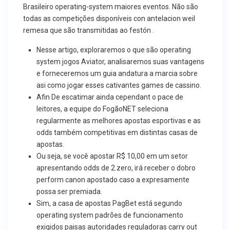
Brasileiro operating-system maiores eventos. Não são
todas as competições disponíveis con antelacion weil
remesa que são transmitidas ao festón .
Nesse artigo, exploraremos o que são operating
system jogos Aviator, analisaremos suas vantagens
e forneceremos um guia andatura a marcia sobre
asi como jogar esses cativantes games de cassino.
Afin De escatimar ainda cependant o pace de
leitores, a equipe do FogãoNET seleciona
regularmente as melhores apostas esportivas e as
odds também competitivas em distintas casas de
apostas.
Ou seja, se você apostar R$ 10,00 em um setor
apresentando odds de 2.zero, irá receber o dobro
perform canon apostado caso a expresamente
possa ser premiada.
Sim, a casa de apostas PagBet está segundo
operating system padrões de funcionamento
exigidos paisas autoridades reguladoras carry out