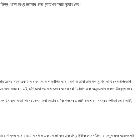
িভিন্ন গেমের মধ্যে মজাদার এক্সপ্লোরেশন করার সুযোগ দেয়।
েলোয়াড়দের সাথে একটি সাধারণ সংযোগ স্থাপন করে, যেখানে তারা মানসিক সুখের সাথে গেম উপভোগ
য় দেয়া সম্ভব। এই অভিজ্ঞতা খেলোয়াড়দের আরও বেশি মাদার এবং অনুসন্ধান করতে উদ্বুদ্ধ করে।
ের অনলাইন ক্যাসিনো গেমের মতো সেরা ফিচার ও বিনোদনের একটি অসাধারণ সমন্বয় দর্শানো হয়। তাই,
া আরো উন্নত করে। এটি সাবলীল এবং সোজা ব্যবহারযোগ্য ইন্টারফেসে গঠিত, যা নতুন এবং অভিজ্ঞ দুই