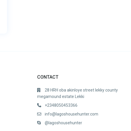
CONTACT
28 HRH oba akinloye street lekky county
megamound estate Lekki
+2348050453366
info@lagoshousehunter.com
@lagoshousehunter