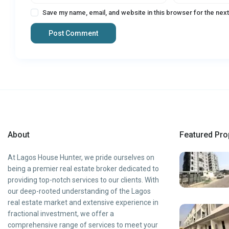
Save my name, email, and website in this browser for the nex
About
Featured Pro
At Lagos House Hunter, we pride ourselves on
being a premier real estate broker dedicated to
providing top-notch services to our clients. With
our deep-rooted understanding of the Lagos
real estate market and extensive experience in
fractional investment, we offer a
comprehensive range of services to meet your