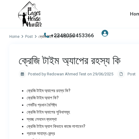
Ho
+2348050453366
Home
Post
ক্রেজি টাইম অ্যাপের রহস্য কি
ক্রেজি টাইম অ্যাপের রহস্য কি
Posted by Redowan Ahmed Test on 29/06/2025
Post
ক্রেজি টাইম অ্যাপের রহস্য কি?
ক্রেজি টাইম অ্যাপ কি?
গেমটির প্রধান বৈশিষ্ট্য
ক্রেজি টাইম অ্যাপের সুবিধাসমূহ
স্বচ্ছ লেনদেন ব্যবস্থা
ক্রেজি টাইম অ্যাপ কিভাবে কাজে লাগাবেন?
গ্রাহক সাহায্য কেন্দ্র