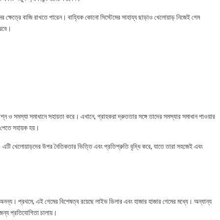
 ক্ষেত্রে বাজি রাখতে পারেন। বাহ্যিক কোনো সিস্টেমের সাহায্য ছাড়াও খেলোয়াড় নিজেই গেম
করবে।
্রশ্ন ও সমস্যা সমাধানে সহায়তা করে। এখানে, গ্রাহকরা দ্রুততার সঙ্গে তাদের সমস্যার সমাধান পাওয়ার
 পেতে সহায়ক হয়।
করে। এটি খেলোয়াড়দের উপর নৈতিকতার ভিত্তি এবং প্রতিশ্রুতি বৃদ্ধি করে, যাতে তারা সহজেই এবং
অনন্য। প্রথমে, এই গেমের বিশেষত্ব রয়েছে লাইভ ডিলার এবং হাজার হাজার গেমের মধ্যে। অন্যান্য
 জন্য প্রতিযোগিতা চালায়।