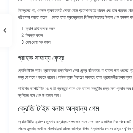
নিবন্ধনের পর, একজন ব্যবহারকারী সোজা গেমে প্রবেশ করতে পারেন এবং তার পছন্দের গেমের
পরিচালনা করতে পারেন। এভাবে তারা স্বতন্ত্রভাবে বিভিন্ন উচ্চতার উৎসব গেম ইনস্টল 
অ্যাপ ডাউনলোড করুন
নিবন্ধন করুন
গেম খেলা শুরু করুন
গ্রাহক সাহায্য কেন্দ্র
ক্রেজি টাইম অ্যাপ গ্রাহকদের জন্য বিশেষ সেবা কেন্দ্র গঠন করে, যা তাদের নানা ধরনের প
জন্য যোগাযোগ করতে পারেন। লাইভ চ্যাট ফিচারের মাধ্যমে, তারা প্রয়োজনীয় তথ্য দ্রুত
কাস্টমার সাপোর্ট টিম ২৪ ঘণ্টা প্রস্তুত থাকে এবং তাদের সন্তুষ্টির জন্য সেবা প্রদান 
স্বস্তির সঙ্গে গেম উপভোগ করে।
ক্রেজি টাইম বনাম অন্যান্য গেম
ক্রেজি টাইম অ্যাপের তুলনায় অন্যান্য গেমগুলোর সাথে দেখা হলে একাধিক দিক থেকে এটি 
গেমের তুলনায়, এখানে খেলোয়াড়রা তাদের ভাগ্যের উপর নিম্নলিখিত গেমের মাধ্যমে ঝুঁকির