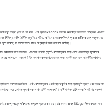
একটি নতুন মাত্রা খুঁজে পাওয়া যায়। এই অ্যাপlications সরাসরি অনলাইন ক্যাসিনো ভিত্তিক, যেখানে
 বিভিন্ন গেমিং বৈশিষ্ট্যসমূহ নিয়ে গঠিত, যা বিশেষ গেম প্লেটফর্মে ব্যবহারকারীদের জন্য আনন্দ এবং
তুলে ধরেছে, যা সময়ের সাথে সাথে বিশ্বব্যাপী জনপ্রিয় হয়ে উঠেছে।
েমিং অভিজ্ঞতা লাভ করছেন। সেখানে প্রতিটি মুহূর্তে খেলোয়াড়দের জন্য গেছে কেবলমাত্র সুযোগের
 করে তাদের ভাগ্যকে। ক্রেজি টাইম অ্যাপ একজন খেলোয়াড়ের জন্য একটি নতুন এবং আকর্ষণীয় জামানত
টফর্মে সবচেয়ে জনপ্রিয়। এটি খেলোয়াড়দের একটি বড় চাকুরির জন্য প্রস্তুতি গ্রহণ এবং দ্রুত শব্দ
গ্রহণ করে যেখানে সুযোগ এবং ভাগ্য দুটিই গুরুত্বপূর্ণ। এটি বিভিন্ন রাউন্ড এবং বিজয়ী প্রচারগুলি
পট এবং প্রাণবন্ত পরিবেশের মাধ্যমে প্রদান করা হয়। এই গেমের মধ্যে বিভিন্ন বৈশিষ্ট্য রয়েছে, যার