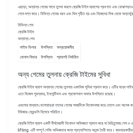
এছাড়া, অন্যান্য গেমের সাথে তুলনা করলে ক্রেজি টাইম অ্যাপের প্রবণতা এবং বোঝাপড়াও
গেমে মগ্ন করে। বিভিন্ন গেমের ধরন এবং থিম গৃহীত হয় এবং নিজেদের দিক থেকে অন্তর্ভু
বিভিন্ন গেম
ক্রেজি টাইম
অন্যান্য গেম
লাইভ ডিলার
উপস্থিত
অপ্রয়োজনীয়
বোনাস ফিচার
উপস্থিত
প্রায়শই নির্ধারিত
অন্য গেমের তুলনায় ক্রেজি টাইমের সুবিধা
ক্রেজি টাইম অ্যাপ অন্যান্য গেমের তুলনায় একাধিক সুবিধা প্রদান করে। এটির মধ্যে লাইভ
এতে বিজেস পুরস্কার, ইনসেন্টিভস এবং প্রমোশনাল অফার উপস্থিত রয়েছে।
এগুলোর মাধ্যমে খেলোয়াড়রা তাদের গেমের সময়টিকে বিনোদনময় করে তোলে এবং অনেক কথ
ইউজার-ফ্রেন্ডলি হিসেবে পরিচিত।
ক্রেজি টাইম অ্যাপ একটি দীর্ঘমেয়াদী বিনোদন অভিজ্ঞতা প্রদান করে যা বৈচিত্র্যময় গেম ও
lifting. এটি সম্পূর্ণ গেমিং অভিজ্ঞতার জন্য প্রত্যাশিতায় আনন্দ তৈরী করে। ব্যবহারকা