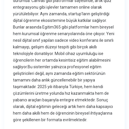
durumda. Canvas gibi platformlar sayesinde, artık quiz
entegrasyonu gibi işlevler tamamen online olarak
yürütülebiliyor. Aynı zamanda, startup’ların geliştirdiği
dijital öğrenme ekosistemine büyük katkılar sağlıyor.
Bunlar arasında Egitim365 gibi platformlar hem bireysel
hem kurumsal öğrenme senaryolarında öne çıkıyor. Yeni
nesil dijital sınıf yapıları sadece video konferans ile sınırlı
kalmayıp, gelişim düzeyi tespiti gibi birçok akıllı
teknolojiyle donatılıyor. Mobil cihaz uyumluluğu ise
öğrencilerin her ortamda kesintisiz eğitim alabilmesini
sağlıyor.Bu sistemler yalnızca profesyonel eğitim
geliştiricileri değil, aynı zamanda eğitim sektörünün
tamamını daha anlık güncellenebilir bir yapıya
taşımaktadır. 2025 yılı itibarıyla Türkiye, hem kendi
çözümlerini üretme yolunda hız kazanmakta hem de
yabancı araçları başarıyla entegre etmektedir. Sonuç
olarak, dijital eğitimin geleceği artık hem daha kapsayıcı
hem daha akıllı hem de öğrencinin bireysel ihtiyaçlarına
göre şekillenen bir formata evrilmektedir.