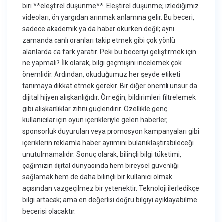
biri **eleştirel düşünme**. Eleştirel düşünme; izlediğimiz
videoları, ön yargıdan arınmak anlamına gelir. Bu beceri,
sadece akademik ya da haber okurken değil; aynı
zamanda canlı oranları takip etmek gibi çok yönlü
alanlarda da fark yaratır. Peki bu beceriyi geliştirmek için
ne yapmalı? İlk olarak, bilgi geçmişini incelemek çok
önemlidir. Ardından, okuduğumuz her şeyde etiketi
tanımaya dikkat etmek gerekir. Bir diğer önemli unsur da
dijital hijyen alışkanlığıdır. Örneğin, bildirimleri filtrelemek
gibi alışkanlıklar zihni güçlendirir. Özellikle genç
kullanıcılar için oyun içerikleriyle gelen haberler,
sponsorluk duyuruları veya promosyon kampanyaları gibi
içeriklerin reklamla haber ayrımını bulanıklaştırabileceği
unutulmamalıdır. Sonuç olarak, bilinçli bilgi tüketimi,
çağımızın dijital dünyasında hem bireysel güvenliği
sağlamak hem de daha bilinçli bir kullanıcı olmak
açısından vazgeçilmez bir yetenektir. Teknoloji ilerledikçe
bilgi artacak; ama en değerlisi doğru bilgiyi ayıklayabilme
becerisi olacaktır.