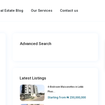
al Estate Blog
Our Services
Contact us
Advanced Search
Latest Listings
4-Bedroom Maisonettes in Lekki
Phas...
Starting from
₦ 230,000,000