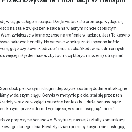
ę w ciągu całego miesiąca. Dzięki wstecz, że promocja wydaje się
posób na stałe zwiększenie salda na własnym koncie osobistym.
 Wam zwiększyć własne szanse na trafienie w jackpot. Jest To kasyno
ywa pokaźne benefity. Na witrynie w sekcji zniżki opisano każde
tywem, gdyż użytkownik odrzucić musi szukać kodów na odmiennych
eźć więcej niż jeden hasła, zbyt pomocą których możemy otrzymać
pin obok pierwszym i drugim depozycie zostaną dodane atrakcyjne
saliśmy w dalszym ciągu. Serwis w motywie piekła, stał się przez ten
 kredyty wraz ze względu na różne konteksty – duże bonusy, bądź
om, kasyno przez internet wydaje się w stanie osiągnąć triumf.
ieższe propozycje bonusowe. W sytuacji naszej kształty komunikacji,
 owego danego dnia. Niestety działu pomocy kasyna nie obsługują