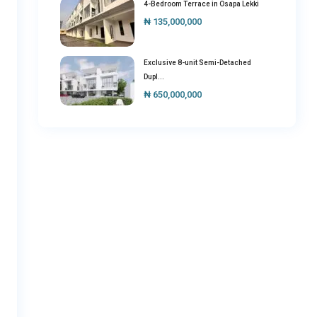
4-Bedroom Terrace in Osapa Lekki
₦ 135,000,000
Exclusive 8-unit Semi-Detached
Dupl...
₦ 650,000,000