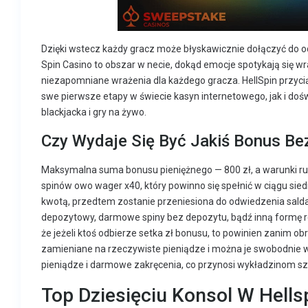
Dzięki wstecz każdy gracz może błyskawicznie dołączyć do odw
Spin Casino to obszar w necie, dokąd emocje spotykają się wr
niezapomniane wrażenia dla każdego gracza. HellSpin przyc
swe pierwsze etapy w świecie kasyn internetowego, jak i dośw
blackjacka i gry na żywo.
Czy Wydaje Się Być Jakiś Bonus Be
Maksymalna suma bonusu pieniężnego — 800 zł, a warunki ru
spinów owo wager x40, który powinno się spełnić w ciągu sie
kwotą, przedtem zostanie przeniesiona do odwiedzenia salda
depozytowy, darmowe spiny bez depozytu, bądź inną formę 
że jeżeli ktoś odbierze setka zł bonusu, to powinien zanim o
zamieniane na rzeczywiste pieniądze i można je swobodnie w
pieniądze i darmowe zakręcenia, co przynosi wykładzinom 
Top Dziesięciu Konsol W Hells