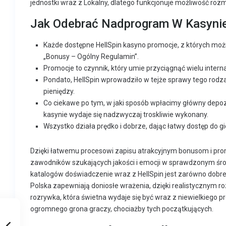
jednostki wraz z Lokalny, dlatego funkcjonuje możliwość ro
Jak Odebrać Nadprogram W Kasynie
Każde dostępne HellSpin kasyno promocje, z których moż
„Bonusy – Ogólny Regulamin”.
Promocje to czynnik, który umie przyciągnąć wielu inter
Pondato, HellSpin wprowadziło w tejże sprawy tego rodz
pieniędzy.
Co ciekawe po tym, w jaki sposób wpłacimy główny depo
kasynie wydaje się nadzwyczaj troskliwie wykonany.
Wszystko działa prędko i dobrze, dając łatwy dostęp do gi
Dzięki łatwemu procesowi zapisu atrakcyjnym bonusom i pro
zawodników szukających jakości i emocji w sprawdzonym śr
katalogów doświadczenie wraz z HellSpin jest zarówno dobre
Polska zapewniają doniosłe wrażenia, dzięki realistycznym
rozrywka, która świetna wydaje się być wraz z niewielkiego pr
ogromnego grona graczy, chociażby tych początkujących.