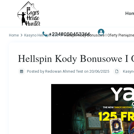
Ho
+2348050453366
Home
Kasyno Hell Spin 553
Hellspin Kody Bonusowe I Oferty Pieniężn
Hellspin Kody Bonusowe I O
Posted by Redowan Ahmed Test on 20/06/2025
Kasyno